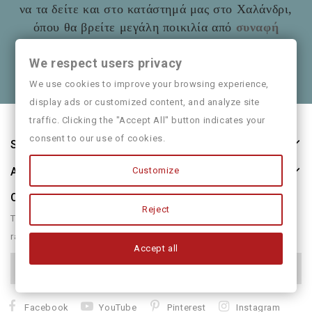
να τα δείτε και στο
κατάστημά μας στο Χαλάνδρι,
όπου θα βρείτε μεγάλη ποικιλία από
συναφή
είδη
όπως και παιδικά ρούχα
Mayoral
We respect users privacy
Θα χαρούμε να τα πούμε και από κοντά
We use cookies to improve your browsing experience,
display ads or customized content, and analyze site
traffic. Clicking the "Accept All" button indicates your
consent to our use of cookies.
Store Information
About Us
Customize
Our Newsletter
Reject
There are many variations of passages of form humour or
randomised
Accept all
Facebook
YouTube
Pinterest
Instagram