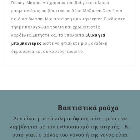
Disney. Μπορεί να χρησιμοποιηθεί για στολισμό
μπομπονιέρας σε βάπτιση με θέμα McQueen Cars ή για
παιδικό δωράκι.Μια προταση απο την tenten.Συνδιαστε
την με πολυχρωμα τουλια και χρωματιστές
κορδέλες.Ζητήστε και τα υπόλοιπα
υλικα για
μπομπονιερες
ωστε να φτιαξετε μια μοναδική
δημιουργια και σε κοστος προσιτό.
Βαπτιστικά ρούχα
Δεν είναι μια εύκολη απόφαση ούτε πρέπει να
λαμβάνεται με τον ενθουσιασμό της στιγμής. Κι
αυτό γιατί ο ρόλος του νονού ή της νονάς είναι