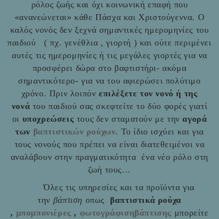
ρόλος ζωής και όχι κοινωνική επαφή που
«ανανεώνεται» κάθε Πάσχα και Χριστούγεννα. Ο
καλός νονός δεν ξεχνά σημαντικές ημερομηνίες του
παιδιού ( πχ. γενέθλια , γιορτή ) και ούτε περιμένει
αυτές τις ημερομηνίες ή τις μεγάλες γιορτές για να
προσφέρει δώρα στο βαφτιστήρι- ακόμα
σημαντικότερο- για να του αφιερώσει πολύτιμο
χρόνο. Πριν λοιπόν
επιλέξετε τον νονό ή της
νονά
του παιδιού σας σκεφτείτε το δύο φορές γιατί
οι
υποχρεώσεις
τους δεν σταματούν με την
αγορά
των
βαπτιστικών ρούχων
. Το ίδιο ισχύει και για
τους νονούς που πρέπει να είναι διατεθειμένοι να
αναλάβουν στην πραγματικότητα ένα νέο ρόλο στη
ζωή τους…
Όλες τις υπηρεσίες και τα προϊόντα για
την
βάπτιση
οπως
βαπτιστικά ρούχα
,
μπομπονιέρες
,
φωτογράφισηβάπτισης
μπορείτε