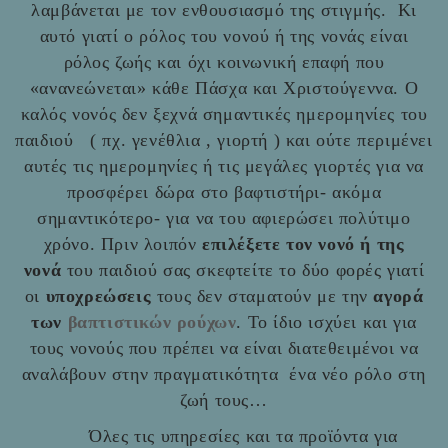
λαμβάνεται με τον ενθουσιασμό της στιγμής. Κι
αυτό γιατί ο ρόλος του νονού ή της νονάς είναι
ρόλος ζωής και όχι κοινωνική επαφή που
«ανανεώνεται» κάθε Πάσχα και Χριστούγεννα. Ο
καλός νονός δεν ξεχνά σημαντικές ημερομηνίες του
παιδιού ( πχ. γενέθλια , γιορτή ) και ούτε περιμένει
αυτές τις ημερομηνίες ή τις μεγάλες γιορτές για να
προσφέρει δώρα στο βαφτιστήρι- ακόμα
σημαντικότερο- για να του αφιερώσει πολύτιμο
χρόνο. Πριν λοιπόν
επιλέξετε τον νονό ή της
νονά
του παιδιού σας σκεφτείτε το δύο φορές γιατί
οι
υποχρεώσεις
τους δεν σταματούν με την
αγορά
των
βαπτιστικών ρούχων
. Το ίδιο ισχύει και για
τους νονούς που πρέπει να είναι διατεθειμένοι να
αναλάβουν στην πραγματικότητα ένα νέο ρόλο στη
ζωή τους…
Όλες τις υπηρεσίες και τα προϊόντα για