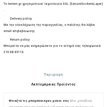
Το tenten.gr χρησιμοποιεί τεχνολογία SSL (SecureSocketsLayer)
.
Delivery policy
Με την ολοκλήρωση της παραγγελίας, ο πελάτης θα λάβει
email επιβεβαιωσης
Return policy
Mπορείτε να μας ενημερώσετε για το αίτημά σας τηλεφωνικά
210 68 45116
Περιγραφή
Λεπτομέρειες Προϊόντος
Φτιαξτε τις μπομπονιερες μονοι σας
Μια μοναδικη
προταση απο την tenten.Συνδιαστε την με πολυχρωμα