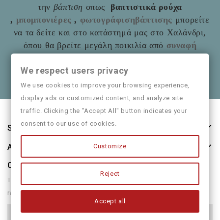
την
βάπτιση
οπως
βαπτιστικά ρούχα
,
μπομπονιέρες
,
φωτογράφισηβάπτισης
μπορείτε
να τα δείτε και στο
κατάστημά μας στο Χαλάνδρι,
όπου θα βρείτε μεγάλη ποικιλία από
συναφή
είδη
όπως και παιδικά ρούχα
Mayoral
We respect users privacy
Θα χαρούμε να τα πούμε και από κοντά
We use cookies to improve your browsing experience,
display ads or customized content, and analyze site
traffic. Clicking the "Accept All" button indicates your
consent to our use of cookies.
Store Information
About Us
Customize
Our Newsletter
Reject
There are many variations of passages of form humour or
randomised
Accept all