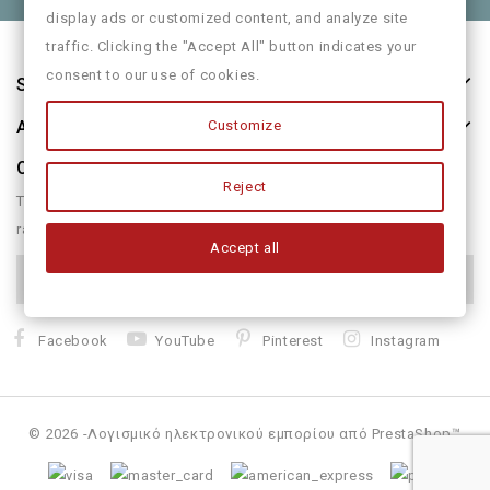
display ads or customized content, and analyze site
traffic. Clicking the "Accept All" button indicates your
consent to our use of cookies.
Store Information
About Us
Customize
Our Newsletter
Reject
There are many variations of passages of form humour or
randomised
Accept all
Facebook
YouTube
Pinterest
Instagram
© 2026 -Λογισμικό ηλεκτρονικού εμπορίου από PrestaShop™