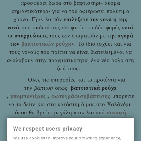
προσφέρει δώρα στο βαφτιστήρι- ακόμα
σημαντικότερο- για να του αφιερώσει πολύτιμο
χρόνο. Πριν λοιπόν
επιλέξετε τον νονό ή της
νονά
του παιδιού σας σκεφτείτε το δύο φορές γιατί
οι
υποχρεώσεις
τους δεν σταματούν με την
αγορά
των
βαπτιστικών ρούχων
. Το ίδιο ισχύει και για
τους νονούς που πρέπει να είναι διατεθειμένοι να
αναλάβουν στην πραγματικότητα ένα νέο ρόλο στη
ζωή τους…
Όλες τις υπηρεσίες και τα προϊόντα για
την
βάπτιση
οπως
βαπτιστικά ρούχα
,
μπομπονιέρες
,
φωτογράφισηβάπτισης
μπορείτε
να τα δείτε και στο
κατάστημά μας στο Χαλάνδρι,
όπου θα βρείτε μεγάλη ποικιλία από
συναφή
είδη
όπως και παιδικά ρούχα
Mayoral
We respect users privacy
Θα χαρούμε να τα πούμε και από κοντά
We use cookies to improve your browsing experience,