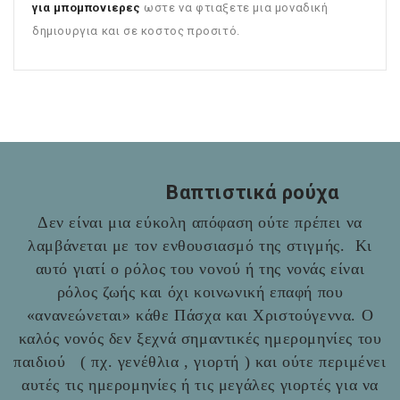
για μπομπονιερες
ωστε να φτιαξετε μια μοναδική
δημιουργια και σε κοστος προσιτό.
Βαπτιστικά ρούχα
Δεν είναι μια εύκολη απόφαση ούτε πρέπει να
λαμβάνεται με τον ενθουσιασμό της στιγμής. Κι
αυτό γιατί ο ρόλος του νονού ή της νονάς είναι
ρόλος ζωής και όχι κοινωνική επαφή που
«ανανεώνεται» κάθε Πάσχα και Χριστούγεννα. Ο
καλός νονός δεν ξεχνά σημαντικές ημερομηνίες του
παιδιού ( πχ. γενέθλια , γιορτή ) και ούτε περιμένει
αυτές τις ημερομηνίες ή τις μεγάλες γιορτές για να