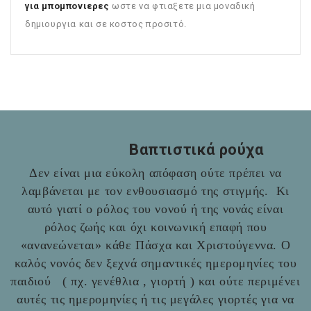
για μπομπονιερες
ωστε να φτιαξετε μια μοναδική
δημιουργια και σε κοστος προσιτό.
Βαπτιστικά ρούχα
Δεν είναι μια εύκολη απόφαση ούτε πρέπει να
λαμβάνεται με τον ενθουσιασμό της στιγμής. Κι
αυτό γιατί ο ρόλος του νονού ή της νονάς είναι
ρόλος ζωής και όχι κοινωνική επαφή που
«ανανεώνεται» κάθε Πάσχα και Χριστούγεννα. Ο
καλός νονός δεν ξεχνά σημαντικές ημερομηνίες του
παιδιού ( πχ. γενέθλια , γιορτή ) και ούτε περιμένει
αυτές τις ημερομηνίες ή τις μεγάλες γιορτές για να