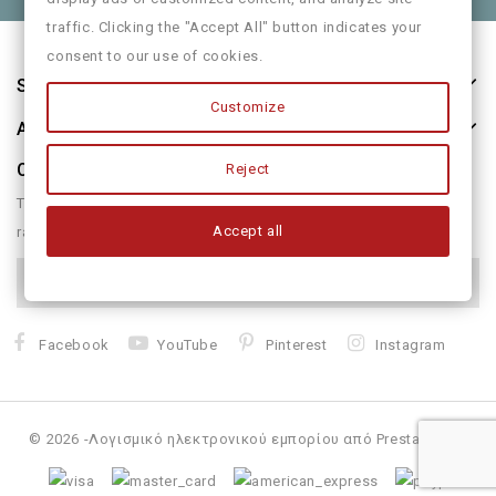
traffic. Clicking the "Accept All" button indicates your
consent to our use of cookies.
Store Information
Customize
About Us
Our Newsletter
Reject
There are many variations of passages of form humour or
Accept all
randomised
Facebook
YouTube
Pinterest
Instagram
© 2026 -Λογισμικό ηλεκτρονικού εμπορίου από PrestaShop™