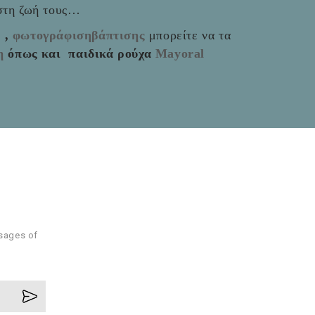
 στη ζωή τους…
ς
,
φωτογράφισηβάπτισης
μπορείτε να τα
η
όπως και παιδικά ρούχα
Mayoral
ssages of