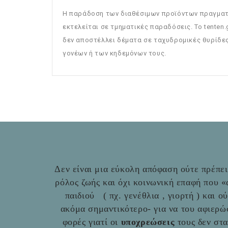
Η παράδοση των διαθέσιμων προϊόντων πραγματοπ
εκτελείται σε τμηματικές παραδόσεις. Το tenten
δεν αποστέλλει δέματα σε ταχυδρομικές θυρίδες
γονέων ή των κηδεμόνων τους.
Δεν είναι μια εύκολη απόφαση ούτε πρέπει 
ρόλος ζωής και όχι κοινωνική επαφή που 
παιδιού ( πχ. γενέθλια , γιορτή ) και ο
ακόμα σημαντικότερο- για να του αφιερώ
φορές γιατί οι
υποχρεώσεις
τους δεν στ