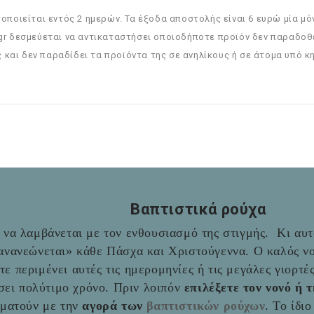
οιείται εντός 2 ημερών. Τα έξοδα αποστολής είναι 6 ευρώ μία μόν
.gr δεσμεύεται να αντικαταστήσει οποιοδήποτε προϊόν δεν παραδοθε
 και δεν παραδίδει τα προϊόντα της σε ανηλίκους ή σε άτομα υπό 
Βαπτιστικά ρούχα
να λαμβάνεται με τον ενθουσιασμό της στιγμής. Κι αυτό
«ανανεώνεται» κάθε Πάσχα και Χριστούγεννα. Ο καλός νο
ύτε περιμένει αυτές τις ημερομηνίες ή τις μεγάλες γιορτ
σει πολύτιμο χρόνο. Πριν λοιπόν
επιλέξετε τον νονό ή 
αματούν με την
αγορά των
βαπτιστικών ρούχων
. Το ίδι