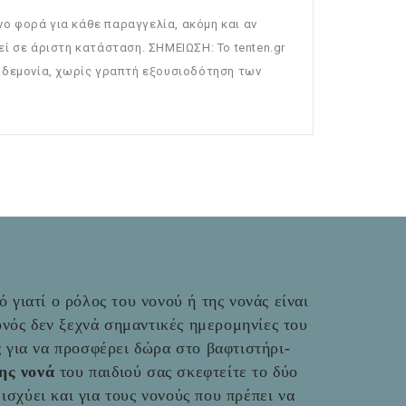
ο φορά για κάθε παραγγελία, ακόμη και αν
ί σε άριστη κατάσταση. ΣΗΜΕΙΩΣΗ: To tenten.gr
κηδεμονία, χωρίς γραπτή εξουσιοδότηση των
 γιατί ο ρόλος του νονού ή της νονάς είναι
νός δεν ξεχνά σημαντικές ημερομηνίες του
ές για να προσφέρει δώρα στο βαφτιστήρι-
της νονά
του παιδιού σας σκεφτείτε το δύο
ο ισχύει και για τους νονούς που πρέπει να