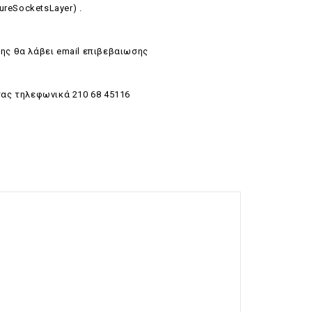
ureSocketsLayer) .
ης θα λάβει email επιβεβαιωσης
σας τηλεφωνικά 210 68 45116