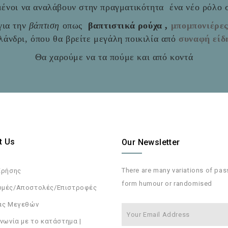
ιμένοι να αναλάβουν στην πραγματικότητα ένα νέο ρόλο
ια την
βάπτιση
οπως
βαπτιστικά ρούχα ,
μπομπονιέρε
άνδρι, όπου θα βρείτε μεγάλη ποικιλία από
συναφή είδ
Θα χαρούμε να τα πούμε και από κοντά
t Us
Our Newsletter
There are many variations of pa
Χρήσης
form humour or randomised
μές/Αποστολές/Επιστροφές
ας Μεγεθών
νωνία με το κατάστημα |