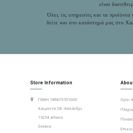
είναι διατεθε
Όλες τις υπηρεσίες και τα προϊόντα γ
δείτε και στο
κατάστημά μας στο Χαλ
Store Information
Abou
ΓΕΜΗ 189675701000
Οροι 
Χαιμαντα 28 -Χαλάνδρι
Πληρω
15234 athens
Πίνακ
Greece
Επικοι