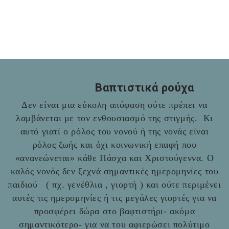
Βαπτιστικά ρούχα
Δεν είναι μια εύκολη απόφαση ούτε πρέπει να
λαμβάνεται με τον ενθουσιασμό της στιγμής. Κι
αυτό γιατί ο ρόλος του νονού ή της νονάς είναι
ρόλος ζωής και όχι κοινωνική επαφή που
«ανανεώνεται» κάθε Πάσχα και Χριστούγεννα. Ο
καλός νονός δεν ξεχνά σημαντικές ημερομηνίες του
παιδιού ( πχ. γενέθλια , γιορτή ) και ούτε περιμένει
αυτές τις ημερομηνίες ή τις μεγάλες γιορτές για να
προσφέρει δώρα στο βαφτιστήρι- ακόμα
σημαντικότερο- για να του αφιερώσει πολύτιμο