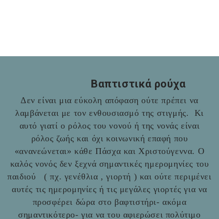
Βαπτιστικά ρούχα
Δεν είναι μια εύκολη απόφαση ούτε πρέπει να
λαμβάνεται με τον ενθουσιασμό της στιγμής. Κι
αυτό γιατί ο ρόλος του νονού ή της νονάς είναι
ρόλος ζωής και όχι κοινωνική επαφή που
«ανανεώνεται» κάθε Πάσχα και Χριστούγεννα. Ο
καλός νονός δεν ξεχνά σημαντικές ημερομηνίες του
παιδιού ( πχ. γενέθλια , γιορτή ) και ούτε περιμένει
αυτές τις ημερομηνίες ή τις μεγάλες γιορτές για να
προσφέρει δώρα στο βαφτιστήρι- ακόμα
σημαντικότερο- για να του αφιερώσει πολύτιμο