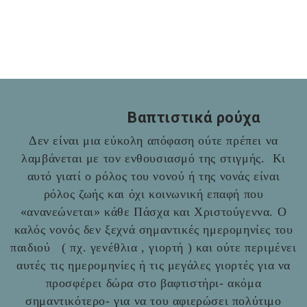
Βαπτιστικά ρούχα
Δεν είναι μια εύκολη απόφαση ούτε πρέπει να
λαμβάνεται με τον ενθουσιασμό της στιγμής. Κι
αυτό γιατί ο ρόλος του νονού ή της νονάς είναι
ρόλος ζωής και όχι κοινωνική επαφή που
«ανανεώνεται» κάθε Πάσχα και Χριστούγεννα. Ο
καλός νονός δεν ξεχνά σημαντικές ημερομηνίες του
παιδιού ( πχ. γενέθλια , γιορτή ) και ούτε περιμένει
αυτές τις ημερομηνίες ή τις μεγάλες γιορτές για να
προσφέρει δώρα στο βαφτιστήρι- ακόμα
σημαντικότερο- για να του αφιερώσει πολύτιμο