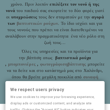
χρόνο. Πριν λοιπόν
επιλέξετε τον νονό ή της
νονά
του παιδιού σας σκεφτείτε το δύο φορές γιατί
οι
υποχρεώσεις
τους δεν σταματούν με την
αγορά
των
βαπτιστικών ρούχων
. Το ίδιο ισχύει και για
τους νονούς που πρέπει να είναι διατεθειμένοι να
αναλάβουν στην πραγματικότητα ένα νέο ρόλο στη
ζωή τους…
Όλες τις υπηρεσίες και τα προϊόντα για
την
βάπτιση
οπως
βαπτιστικά ρούχα
,
μπομπονιέρες
,
φωτογράφισηβάπτισης
μπορείτε
να τα δείτε και στο
κατάστημά μας στο Χαλάνδρι,
όπου θα βρείτε μεγάλη ποικιλία από
συναφή
είδη
όπως και παιδικά ρούχα
Mayoral
We respect users privacy
Θα χαρούμε να τα πούμε και από κοντά
We use cookies to improve your browsing experience,
display ads or customized content, and analyze site
traffic. Clicking the "Accept All" button indicates your