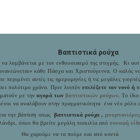
Βαπτιστικά ρούχα
να λαμβάνεται με τον ενθουσιασμό της στιγμής. Κι αυτό
«ανανεώνεται» κάθε Πάσχα και Χριστούγεννα. Ο καλός νο
ύτε περιμένει αυτές τις ημερομηνίες ή τις μεγάλες γιορτ
σει πολύτιμο χρόνο. Πριν λοιπόν
επιλέξετε τον νονό ή 
αματούν με την
αγορά των
βαπτιστικών ρούχων
. Το ίδι
ιμένοι να αναλάβουν στην πραγματικότητα ένα νέο ρόλο
ια την
βάπτιση
οπως
βαπτιστικά ρούχα ,
μπομπονιέρε
άνδρι, όπου θα βρείτε μεγάλη ποικιλία από
συναφή είδ
Θα χαρούμε να τα πούμε και από κοντά