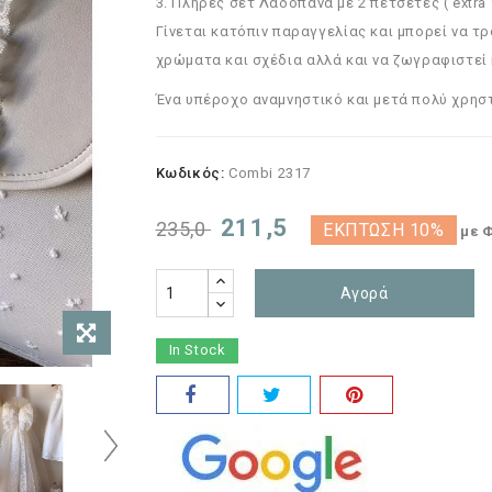
3. Πλήρες σετ Λαδόπανα με 2 πετσέτες ( extra 
Γίνεται κατόπιν παραγγελίας και μπορεί να τρ
χρώματα και σχέδια αλλά και να ζωγραφιστεί 
Ένα υπέροχο αναμνηστικό και μετά πολύ χρηστι
Κωδικός:
Combi 2317
211,5
235,0
ΈΚΠΤΩΣΗ 10%
με 
Αγορά
In Stock