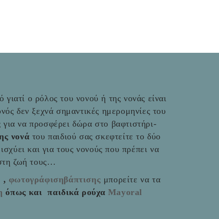
 γιατί ο ρόλος του νονού ή της νονάς είναι
νός δεν ξεχνά σημαντικές ημερομηνίες του
ές για να προσφέρει δώρα στο βαφτιστήρι-
της νονά
του παιδιού σας σκεφτείτε το δύο
ο ισχύει και για τους νονούς που πρέπει να
 στη ζωή τους…
ς
,
φωτογράφισηβάπτισης
μπορείτε να τα
η
όπως και παιδικά ρούχα
Mayoral