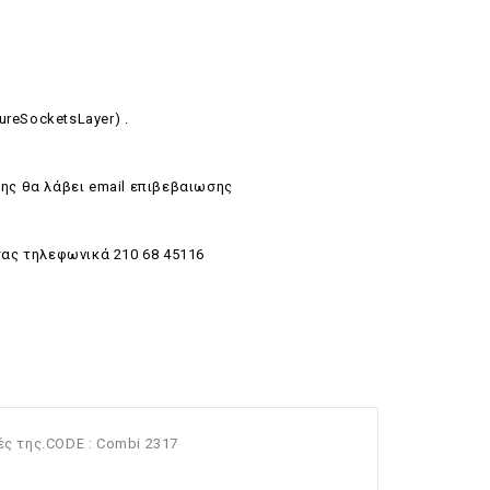
ureSocketsLayer) .
ης θα λάβει email επιβεβαιωσης
σας τηλεφωνικά 210 68 45116
ές της.CODE : Combi 2317