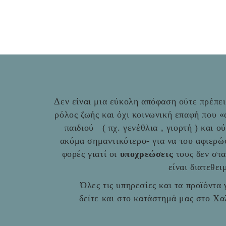
Δεν είναι μια εύκολη απόφαση ούτε πρέπει 
ρόλος ζωής και όχι κοινωνική επαφή που 
παιδιού ( πχ. γενέθλια , γιορτή ) και ο
ακόμα σημαντικότερο- για να του αφιερώ
φορές γιατί οι
υποχρεώσεις
τους δεν στ
είναι διατεθε
Όλες τις υπηρεσίες και τα προϊόντα γ
δείτε και στο
κατάστημά μας στο Χαλ