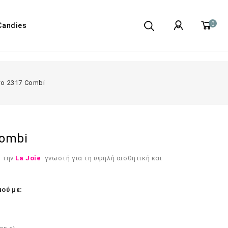
0
Candies
το 2317 Combi
Combi
 την
La Joie
γνωστή για τη υψηλή αισθητική και
ού με: