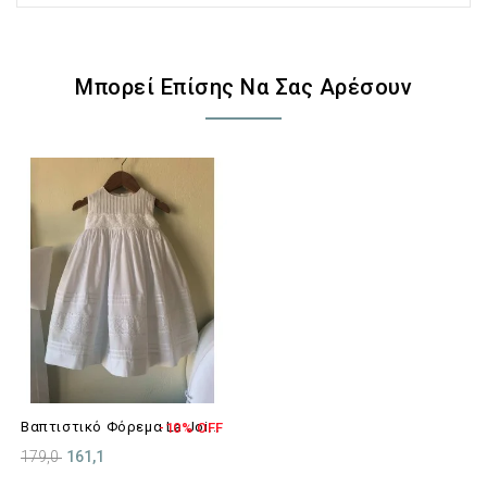
Μπορεί Επίσης Να Σας Αρέσουν
Β
Απτιστικό Φόρεμα La Joie...
-10% OFF
179,0
161,1