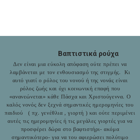
Βαπτιστικά ρούχα
Δεν είναι μια εύκολη απόφαση ούτε πρέπει να
λαμβάνεται με τον ενθουσιασμό της στιγμής. Κι
αυτό γιατί ο ρόλος του νονού ή της νονάς είναι
ρόλος ζωής και όχι κοινωνική επαφή που
«ανανεώνεται» κάθε Πάσχα και Χριστούγεννα. Ο
καλός νονός δεν ξεχνά σημαντικές ημερομηνίες του
παιδιού ( πχ. γενέθλια , γιορτή ) και ούτε περιμένει
αυτές τις ημερομηνίες ή τις μεγάλες γιορτές για να
προσφέρει δώρα στο βαφτιστήρι- ακόμα
σημαντικότερο- για να του αφιερώσει πολύτιμο