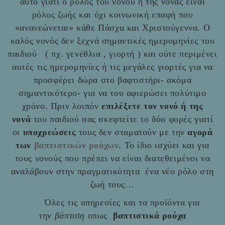
αυτό γιατί ο ρόλος του νονού ή της νονάς είναι
ρόλος ζωής και όχι κοινωνική επαφή που
«ανανεώνεται» κάθε Πάσχα και Χριστούγεννα. Ο
καλός νονός δεν ξεχνά σημαντικές ημερομηνίες του
παιδιού ( πχ. γενέθλια , γιορτή ) και ούτε περιμένει
αυτές τις ημερομηνίες ή τις μεγάλες γιορτές για να
προσφέρει δώρα στο βαφτιστήρι- ακόμα
σημαντικότερο- για να του αφιερώσει πολύτιμο
χρόνο. Πριν λοιπόν
επιλέξετε τον νονό ή της
νονά
του παιδιού σας σκεφτείτε το δύο φορές γιατί
οι
υποχρεώσεις
τους δεν σταματούν με την
αγορά
των
βαπτιστικών ρούχων
. Το ίδιο ισχύει και για
τους νονούς που πρέπει να είναι διατεθειμένοι να
αναλάβουν στην πραγματικότητα ένα νέο ρόλο στη
ζωή τους…
Όλες τις υπηρεσίες και τα προϊόντα για
την
βάπτιση
οπως
βαπτιστικά ρούχα