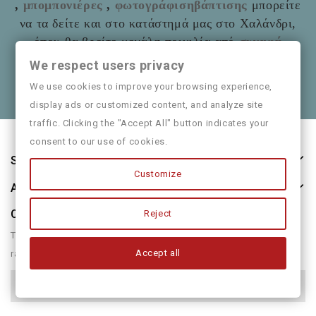
,
μπομπονιέρες
,
φωτογράφισηβάπτισης
μπορείτε
να τα δείτε και στο
κατάστημά μας στο Χαλάνδρι,
όπου θα βρείτε μεγάλη ποικιλία από
συναφή
είδη
όπως και παιδικά ρούχα
Mayoral
We respect users privacy
Θα χαρούμε να τα πούμε και από κοντά
We use cookies to improve your browsing experience,
display ads or customized content, and analyze site
traffic. Clicking the "Accept All" button indicates your
consent to our use of cookies.
Store Information
Customize
About Us
Our Newsletter
Reject
There are many variations of passages of form humour or
Accept all
randomised