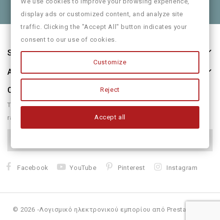
Θα χαρούμε να τα πούμε και από κοντά
We use cookies to improve your browsing experience,
display ads or customized content, and analyze site
traffic. Clicking the "Accept All" button indicates your
consent to our use of cookies.
Store Information
Customize
About Us
Our Newsletter
Reject
There are many variations of passages of form humour or
Accept all
randomised
Facebook
YouTube
Pinterest
Instagram
© 2026 -Λογισμικό ηλεκτρονικού εμπορίου από PrestaShop™