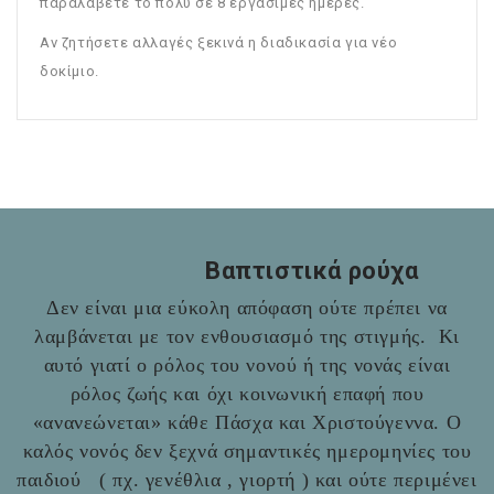
παραλάβετε το πολύ σε 8 εργάσιμες ημέρες.
Αν ζητήσετε αλλαγές ξεκινά η διαδικασία για νέο
δοκίμιο.
Βαπτιστικά ρούχα
Δεν είναι μια εύκολη απόφαση ούτε πρέπει να
λαμβάνεται με τον ενθουσιασμό της στιγμής. Κι
αυτό γιατί ο ρόλος του νονού ή της νονάς είναι
ρόλος ζωής και όχι κοινωνική επαφή που
«ανανεώνεται» κάθε Πάσχα και Χριστούγεννα. Ο
καλός νονός δεν ξεχνά σημαντικές ημερομηνίες του
παιδιού ( πχ. γενέθλια , γιορτή ) και ούτε περιμένει