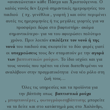
«ανανεώνεται» κάθε Πάσχα και Χριστούγεννα. Ο
καλός νονός δεν ξεχνά σημαντικές ημερομηνίες του
παιδιού ( πχ. γενέθλια , γιορτή ) και ούτε περιμένει
αυτές τις ημερομηνίες ή τις μεγάλες γιορτές για να
προσφέρει δώρα στο βαφτιστήρι- ακόμα
σημαντικότερο- για να του αφιερώσει πολύτιμο
χρόνο. Πριν λοιπόν
επιλέξετε τον νονό ή της
νονά
του παιδιού σας σκεφτείτε το δύο φορές γιατί
οι
υποχρεώσεις
τους δεν σταματούν με την
αγορά
των
βαπτιστικών ρούχων
. Το ίδιο ισχύει και για
τους νονούς που πρέπει να είναι διατεθειμένοι να
αναλάβουν στην πραγματικότητα ένα νέο ρόλο στη
ζωή τους…
Όλες τις υπηρεσίες και τα προϊόντα για
την
βάπτιση
οπως
βαπτιστικά ρούχα
,
μπομπονιέρες
,
φωτογράφισηβάπτισης
μπορείτε
να τα δείτε και στο
κατάστημά μας στο Χαλάνδρι,