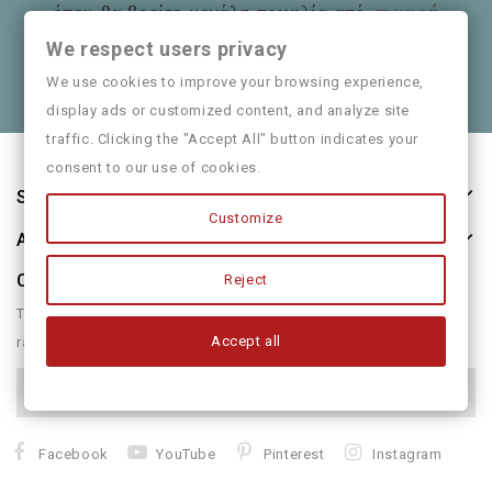
όπου θα βρείτε μεγάλη ποικιλία από
συναφή
είδη
όπως και παιδικά ρούχα
Mayoral
We respect users privacy
Θα χαρούμε να τα πούμε και από κοντά
We use cookies to improve your browsing experience,
display ads or customized content, and analyze site
traffic. Clicking the "Accept All" button indicates your
consent to our use of cookies.
Store Information
Customize
About Us
Our Newsletter
Reject
There are many variations of passages of form humour or
Accept all
randomised
Facebook
YouTube
Pinterest
Instagram