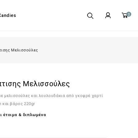
0
Candies
τισης Μελισσούλες
τισης Μελισσούλες
 με μελισσούλες και λουλουδάκια
από γκοφρέ χαρτί
 και βάρος 220gr
ι έτοιμα & διπλωμένα