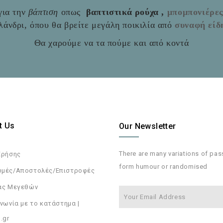
ια την
βάπτιση
οπως
βαπτιστικά ρούχα ,
μπομπονιέρε
άνδρι, όπου θα βρείτε μεγάλη ποικιλία από
συναφή είδ
Θα χαρούμε να τα πούμε και από κοντά
t Us
Our Newsletter
There are many variations of pa
Χρήσης
form humour or randomised
μές/Αποστολές/Επιστροφές
ας Μεγεθών
νωνία με το κατάστημα |
.gr