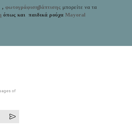
ς
,
φωτογράφισηβάπτισης
μπορείτε να τα
η
όπως και παιδικά ρούχα
Mayoral
ssages of