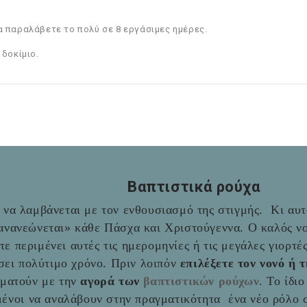
α παραλάβετε το πολύ σε 8 εργάσιμες ημέρες.
 δοκίμιο.
Βαπτιστικά ρούχα
να λαμβάνεται με τον ενθουσιασμό της στιγμής. Κι αυτό
«ανανεώνεται» κάθε Πάσχα και Χριστούγεννα. Ο καλός νο
ύτε περιμένει αυτές τις ημερομηνίες ή τις μεγάλες γιορτ
σει πολύτιμο χρόνο. Πριν λοιπόν
επιλέξετε τον νονό ή 
αματούν με την
αγορά των
βαπτιστικών ρούχων
. Το ίδι
ιμένοι να αναλάβουν στην πραγματικότητα ένα νέο ρόλο