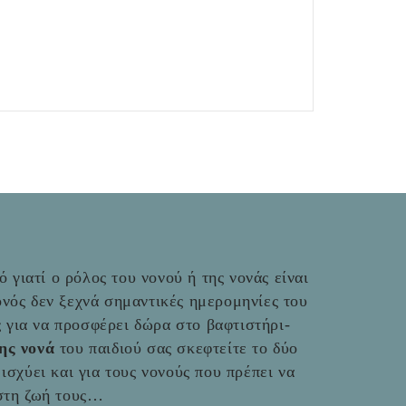
 γιατί ο ρόλος του νονού ή της νονάς είναι
νός δεν ξεχνά σημαντικές ημερομηνίες του
ές για να προσφέρει δώρα στο βαφτιστήρι-
της νονά
του παιδιού σας σκεφτείτε το δύο
ο ισχύει και για τους νονούς που πρέπει να
 στη ζωή τους…