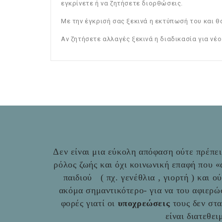
εγκρίνετε ή να ζητήσετε διορθώσεις.
Με την έγκρισή σας ξεκινά η εκτύπωσή του και θ
Αν ζητήσετε αλλαγές ξεκινά η διαδικασία για νέο
Δεν είναι μια εύκολη απόφαση ούτε πρέπει 
ρόλος ζωής και όχι κοινωνική επαφή που 
παιδιού ( πχ. γενέθλια , γιορτή ) και ο
ακόμα σημαντικότερο- για να του αφιερώ
φορές γιατί οι
υποχρεώσεις
τους δεν στ
είναι διατεθε