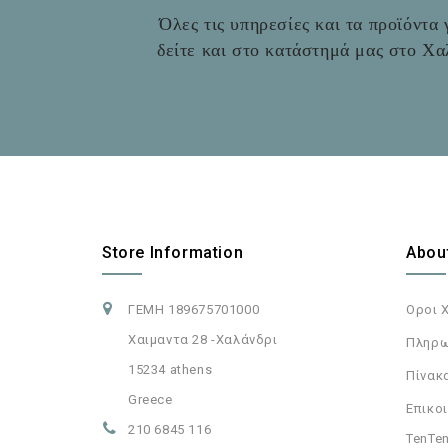
Όλες τις υπηρεσίες και τα προϊόντα γ
δείτε και στο
κατάστημά μας στο Χαλ
Store Information
Abou
ΓΕΜΗ 189675701000
Οροι 
Χαιμαντα 28 -Χαλάνδρι
Πληρω
15234 athens
Πίνακ
Greece
Επικοι
210 6845 116
TenTen