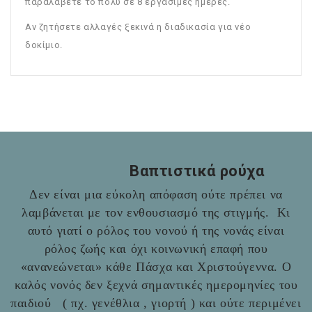
παραλάβετε το πολύ σε 8 εργάσιμες ημέρες.
Αν ζητήσετε αλλαγές ξεκινά η διαδικασία για νέο
δοκίμιο.
Βαπτιστικά ρούχα
Δεν είναι μια εύκολη απόφαση ούτε πρέπει να
λαμβάνεται με τον ενθουσιασμό της στιγμής. Κι
αυτό γιατί ο ρόλος του νονού ή της νονάς είναι
ρόλος ζωής και όχι κοινωνική επαφή που
«ανανεώνεται» κάθε Πάσχα και Χριστούγεννα. Ο
καλός νονός δεν ξεχνά σημαντικές ημερομηνίες του
παιδιού ( πχ. γενέθλια , γιορτή ) και ούτε περιμένει