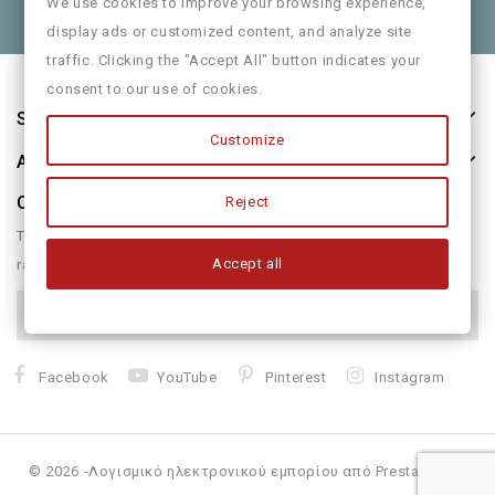
Θα χαρούμε να τα πούμε και από κοντά
We use cookies to improve your browsing experience,
display ads or customized content, and analyze site
traffic. Clicking the "Accept All" button indicates your
consent to our use of cookies.
Store Information
Customize
About Us
Our Newsletter
Reject
There are many variations of passages of form humour or
Accept all
randomised
Facebook
YouTube
Pinterest
Instagram
© 2026 -Λογισμικό ηλεκτρονικού εμπορίου από PrestaShop™