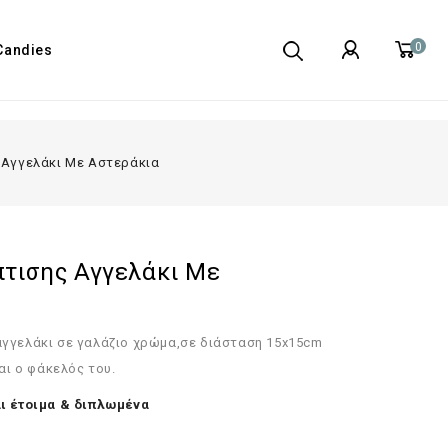
0
Candies
 Αγγελάκι Με Αστεράκια
τισης Αγγελάκι Με
γγελάκι σε γαλάζιο χρώμα,σε διάσταση 15x15cm
αι ο φάκελός του.
ι έτοιμα & διπλωμένα