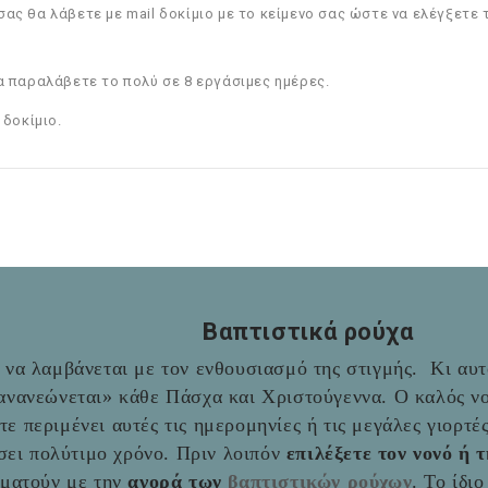
ας θα λάβετε με mail δοκίμιο με το κείμενο σας ώστε να ελέγξετε τ
α παραλάβετε το πολύ σε 8 εργάσιμες ημέρες.
 δοκίμιο.
Βαπτιστικά ρούχα
να λαμβάνεται με τον ενθουσιασμό της στιγμής. Κι αυτό
«ανανεώνεται» κάθε Πάσχα και Χριστούγεννα. Ο καλός νο
ύτε περιμένει αυτές τις ημερομηνίες ή τις μεγάλες γιορτ
σει πολύτιμο χρόνο. Πριν λοιπόν
επιλέξετε τον νονό ή 
αματούν με την
αγορά των
βαπτιστικών ρούχων
. Το ίδι