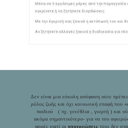
Μέσα σε 3 εργάσιμες μέρες από την παραγγελία σ
εγκρίνετε ή να ζητήσετε διορθώσεις.
Με την έγκρισή σας ξεκινά η εκτύπωσή του και θ
Αν ζητήσετε αλλαγές ξεκινά η διαδικασία για νέο
Δεν είναι μια εύκολη απόφαση ούτε πρέπει 
ρόλος ζωής και όχι κοινωνική επαφή που 
παιδιού ( πχ. γενέθλια , γιορτή ) και ο
ακόμα σημαντικότερο- για να του αφιερώ
φορές γιατί οι
υποχρεώσεις
τους δεν στ