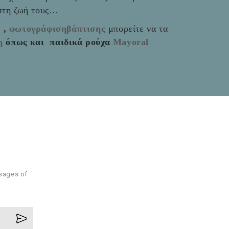
 στη ζωή τους…
ς
,
φωτογράφισηβάπτισης
μπορείτε να τα
η
όπως και παιδικά ρούχα
Mayoral
ssages of