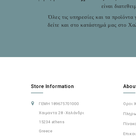
είναι διατεθε
Όλες τις υπηρεσίες και τα προϊόντα γ
δείτε και στο
κατάστημά μας στο Χαλ
Store Information
Abou
ΓΕΜΗ 189675701000
Οροι 
Χαιμαντα 28 -Χαλάνδρι
Πληρω
15234 athens
Πίνακ
Greece
Επικοι