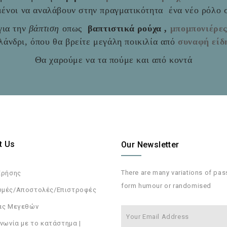
ιμένοι να αναλάβουν στην πραγματικότητα ένα νέο ρόλο
ια την
βάπτιση
οπως
βαπτιστικά ρούχα ,
μπομπονιέρε
άνδρι, όπου θα βρείτε μεγάλη ποικιλία από
συναφή είδ
Θα χαρούμε να τα πούμε και από κοντά
t Us
Our Newsletter
There are many variations of pa
Χρήσης
form humour or randomised
μές/Αποστολές/Επιστροφές
ας Μεγεθών
νωνία με το κατάστημα |