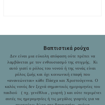
Βαπτιστικά ρούχα
Δεν είναι μια εύκολη απόφαση ούτε πρέπει να
λαμβάνεται με τον ενθουσιασμό της στιγμής. Κι
αυτό γιατί ο ρόλος του νονού ή της νονάς είναι
ρόλος ζωής και όχι κοινωνική επαφή που
«ανανεώνεται» κάθε Πάσχα και Χριστούγεννα. Ο
καλός νονός δεν ξεχνά σημαντικές ημερομηνίες του
παιδιού ( πχ. γενέθλια , γιορτή ) και ούτε περιμένει
αυτές τις ημερομηνίες ή τις μεγάλες γιορτές για να
προσφέρει δώρα στο βαφτιστήρι- ακόμα