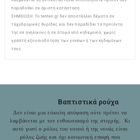
παραδοθεί σε άριστη κατάσταση.
ΣΗΜΕΙΩΣΗ: To tenten.gr δεν αποστέλλει δέματα σε
ταχυδρομικές θυρίδες και δεν παραδίδει τα προϊόντα
της σε ανηλίκους ή σε άτομα υπό κηδεμονία, χωρίς
γραπτή εξουσιοδότηση των γονέων ή των κηδεμόνων
τους.
Βαπτιστικά ρούχα
Δεν είναι μια εύκολη απόφαση ούτε πρέπει να
λαμβάνεται με τον ενθουσιασμό της στιγμής. Κι
αυτό γιατί ο ρόλος του νονού ή της νονάς είναι
ρόλος ζωής και όχι κοινωνική επαφή που