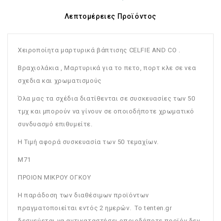
Λεπτομέρειες Προϊόντος
Χειροποίητα μαρτυρικά βάπτισης CELFIE AND CO .
Bραχιολάκια , Μαρτυρικά για το πετο, πορτ κλε σε νεα
σχεδια και χρωματισμούς
Όλα μας τα σχέδια διατίθενται σε συσκευασίες των 50
τμχ και μπορούν να γίνουν σε οποιοδήποτε χρωματικό
συνδυασμό επιθυμείτε.
Η Τιμή αφορά συσκευασία των 50 τεμαχίων.
M71
ΠΡΟΙΟΝ ΜΙΚΡΟΥ ΟΓΚΟΥ
Η παράδοση των διαθέσιμων προϊόντων
πραγματοποιείται εντός 2 ημερών. Το tenten.gr
δεσμεύεται να αντικαταστήσει οποιοδήποτε προϊόν δεν