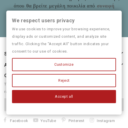
όπου θα βρείτε μεγάλη ποικιλία από
συναφή
είδη
όπως και παιδικά ρούχα
Mayoral
We respect users privacy
Θα χαρούμε να τα πούμε και από κοντά
We use cookies to improve your browsing experience,
display ads or customized content, and analyze site
traffic. Clicking the "Accept All" button indicates your
consent to our use of cookies.
Store Information
Customize
About Us
Our Newsletter
Reject
There are many variations of passages of form humour or
randomised
Accept all
Facebook
YouTube
Pinterest
Instagram