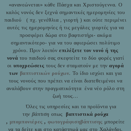
«ανανεώνεται» κάθε Πάσχα και Χριστούγεννα. Ο
καλός νονός δεν ξεχνά σημαντικές ημερομηνίες του
παιδιού ( πχ. γενέθλια , γιορτή ) και ούτε περιμένει
αυτές τις ημερομηνίες ή τις μεγάλες γιορτές για να
προσφέρει δώρα στο βαφτιστήρι- ακόμα
σημαντικότερο- για να του αφιερώσει πολύτιμο
χρόνο. Πριν λοιπόν
επιλέξετε τον νονό ή της
νονά
του παιδιού σας σκεφτείτε το δύο φορές γιατί
οι
υποχρεώσεις
τους δεν σταματούν με την
αγορά
των
βαπτιστικών ρούχων
. Το ίδιο ισχύει και για
τους νονούς που πρέπει να είναι διατεθειμένοι να
αναλάβουν στην πραγματικότητα ένα νέο ρόλο στη
ζωή τους…
Όλες τις υπηρεσίες και τα προϊόντα για
την
βάπτιση
οπως
βαπτιστικά ρούχα
,
μπομπονιέρες
,
φωτογράφισηβάπτισης
μπορείτε
να τα δείτε και στο
κατάστημά μας στο Χαλάνδρι,