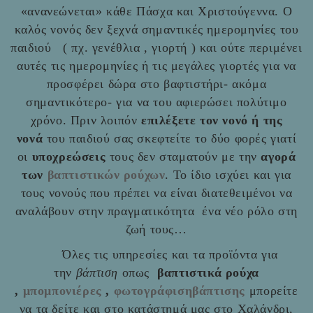
«ανανεώνεται» κάθε Πάσχα και Χριστούγεννα. Ο
καλός νονός δεν ξεχνά σημαντικές ημερομηνίες του
παιδιού ( πχ. γενέθλια , γιορτή ) και ούτε περιμένει
αυτές τις ημερομηνίες ή τις μεγάλες γιορτές για να
προσφέρει δώρα στο βαφτιστήρι- ακόμα
σημαντικότερο- για να του αφιερώσει πολύτιμο
χρόνο. Πριν λοιπόν
επιλέξετε τον νονό ή της
νονά
του παιδιού σας σκεφτείτε το δύο φορές γιατί
οι
υποχρεώσεις
τους δεν σταματούν με την
αγορά
των
βαπτιστικών ρούχων
. Το ίδιο ισχύει και για
τους νονούς που πρέπει να είναι διατεθειμένοι να
αναλάβουν στην πραγματικότητα ένα νέο ρόλο στη
ζωή τους…
Όλες τις υπηρεσίες και τα προϊόντα για
την
βάπτιση
οπως
βαπτιστικά ρούχα
,
μπομπονιέρες
,
φωτογράφισηβάπτισης
μπορείτε
να τα δείτε και στο
κατάστημά μας στο Χαλάνδρι,