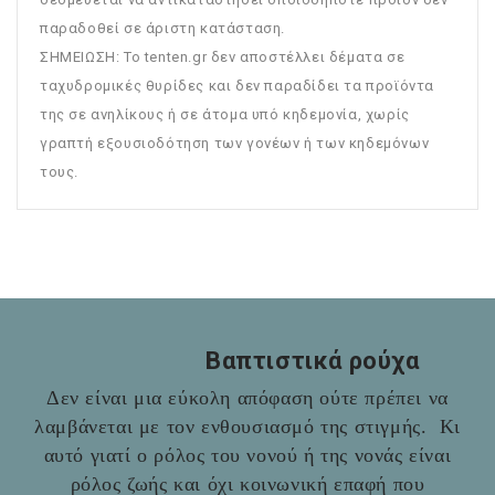
παραδοθεί σε άριστη κατάσταση.
ΣΗΜΕΙΩΣΗ: To tenten.gr δεν αποστέλλει δέματα σε
ταχυδρομικές θυρίδες και δεν παραδίδει τα προϊόντα
της σε ανηλίκους ή σε άτομα υπό κηδεμονία, χωρίς
γραπτή εξουσιοδότηση των γονέων ή των κηδεμόνων
τους.
Βαπτιστικά ρούχα
Δεν είναι μια εύκολη απόφαση ούτε πρέπει να
λαμβάνεται με τον ενθουσιασμό της στιγμής. Κι
αυτό γιατί ο ρόλος του νονού ή της νονάς είναι
ρόλος ζωής και όχι κοινωνική επαφή που