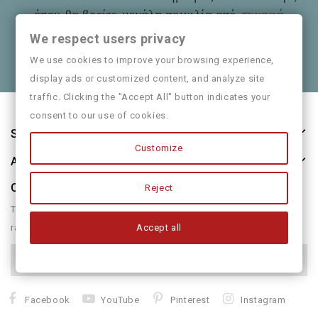
όπου θα βρείτε μεγάλη ποικιλία από
συναφή
είδη
όπως και παιδικά ρούχα
Mayoral
We respect users privacy
Θα χαρούμε να τα πούμε και από κοντά
We use cookies to improve your browsing experience,
display ads or customized content, and analyze site
traffic. Clicking the "Accept All" button indicates your
consent to our use of cookies.
Store Information
Customize
About Us
Our Newsletter
Reject
There are many variations of passages of form humour or
Accept all
randomised
Facebook
YouTube
Pinterest
Instagram