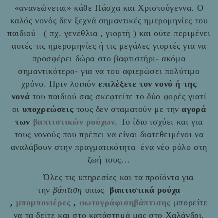
«ανανεώνεται» κάθε Πάσχα και Χριστούγεννα. Ο
καλός νονός δεν ξεχνά σημαντικές ημερομηνίες του
παιδιού ( πχ. γενέθλια , γιορτή ) και ούτε περιμένει
αυτές τις ημερομηνίες ή τις μεγάλες γιορτές για να
προσφέρει δώρα στο βαφτιστήρι- ακόμα
σημαντικότερο- για να του αφιερώσει πολύτιμο
χρόνο. Πριν λοιπόν
επιλέξετε τον νονό ή της
νονά
του παιδιού σας σκεφτείτε το δύο φορές γιατί
οι
υποχρεώσεις
τους δεν σταματούν με την
αγορά
των
βαπτιστικών ρούχων
. Το ίδιο ισχύει και για
τους νονούς που πρέπει να είναι διατεθειμένοι να
αναλάβουν στην πραγματικότητα ένα νέο ρόλο στη
ζωή τους…
Όλες τις υπηρεσίες και τα προϊόντα για
την
βάπτιση
οπως
βαπτιστικά ρούχα
,
μπομπονιέρες
,
φωτογράφισηβάπτισης
μπορείτε
να τα δείτε και στο
κατάστημά μας στο Χαλάνδρι,