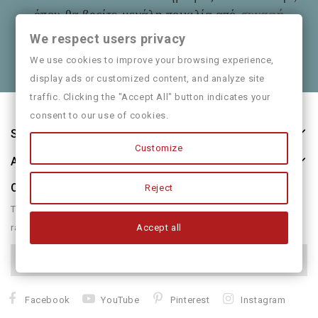
όπου θα βρείτε μεγάλη ποικιλία από
συναφή
είδη
όπως και παιδικά ρούχα
Mayoral
We respect users privacy
Θα χαρούμε να τα πούμε και από κοντά
We use cookies to improve your browsing experience,
display ads or customized content, and analyze site
traffic. Clicking the "Accept All" button indicates your
consent to our use of cookies.
Store Information
Customize
About Us
Our Newsletter
Reject
There are many variations of passages of form humour or
Accept all
randomised
Facebook
YouTube
Pinterest
Instagram