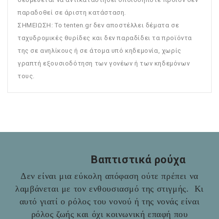
παραδοθεί σε άριστη κατάσταση.
ΣΗΜΕΙΩΣΗ: To tenten.gr δεν αποστέλλει δέματα σε
ταχυδρομικές θυρίδες και δεν παραδίδει τα προϊόντα
της σε ανηλίκους ή σε άτομα υπό κηδεμονία, χωρίς
γραπτή εξουσιοδότηση των γονέων ή των κηδεμόνων
τους.
Βαπτιστικά ρούχα
Δεν είναι μια εύκολη απόφαση ούτε πρέπει να
λαμβάνεται με τον ενθουσιασμό της στιγμής. Κι
αυτό γιατί ο ρόλος του νονού ή της νονάς είναι
ρόλος ζωής και όχι κοινωνική επαφή που