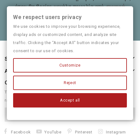
όπου θα βρείτε μεγάλη ποικιλία από
συναφή
είδη
όπως και παιδικά ρούχα
Mayoral
We respect users privacy
Θα χαρούμε να τα πούμε και από κοντά
We use cookies to improve your browsing experience,
display ads or customized content, and analyze site
traffic. Clicking the "Accept All" button indicates your
consent to our use of cookies.
Store Information
Customize
About Us
Our Newsletter
Reject
There are many variations of passages of form humour or
Accept all
randomised
Facebook
YouTube
Pinterest
Instagram