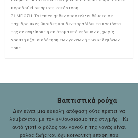
παραδοθεί σε άριστη κατάσταση.
ΣΗΜΕΙΩΣΗ: To tenten.gr δεν αποστέλλει δέματα σε
ταχυδρομικές θυρίδες και δεν παραδίδει τα προϊόντα
της σε ανηλίκους ή σε άτομα υπό κηδεμονία, χωρίς
γραπτή εξουσιοδότηση των γονέων ή των κηδεμόνων
τους.
Βαπτιστικά ρούχα
Δεν είναι μια εύκολη απόφαση ούτε πρέπει να
λαμβάνεται με τον ενθουσιασμό της στιγμής. Κι
αυτό γιατί ο ρόλος του νονού ή της νονάς είναι
ρόλος ζωής και όχι κοινωνική επαφή που