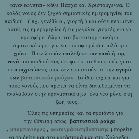
«ανανεώνεται» κάθε Πάσχα και Χριστούγεννα. Ο
καλός νονός δεν ξεχνά σημαντικές ημερομηνίες του
παιδιού ( πχ. γενέθλια , γιορτή ) και ούτε περιμένει
αυτές τις ημερομηνίες ή τις μεγάλες γιορτές για να
προσφέρει δώρα στο βαφτιστήρι- ακόμα
σημαντικότερο- για να του αφιερώσει πολύτιμο
χρόνο. Πριν λοιπόν
επιλέξετε τον νονό ή της
νονά
του παιδιού σας σκεφτείτε το δύο φορές γιατί
οι
υποχρεώσεις
τους δεν σταματούν με την
αγορά
των
βαπτιστικών ρούχων
. Το ίδιο ισχύει και για
τους νονούς που πρέπει να είναι διατεθειμένοι να
αναλάβουν στην πραγματικότητα ένα νέο ρόλο στη
ζωή τους…
Όλες τις υπηρεσίες και τα προϊόντα για
την
βάπτιση
οπως
βαπτιστικά ρούχα
,
μπομπονιέρες
,
φωτογράφισηβάπτισης
μπορείτε
να τα δείτε και στο
κατάστημά μας στο Χαλάνδρι,