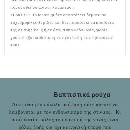
παραδοθεί σε άριστη κατάσταση.
ΣΗΜΕΙΩΣΗ: To tenten.gr δεν αποστέλλει δέματα σε
ταχυδρομικές θυρίδες και δεν παραδίδει τα προϊόντα
της σε ανηλίκους ή σε άτομα υπό κηδεμονία, χωρίς
γραπτή εξουσιοδότηση των γονέων ή των κηδεμόνων
τους.
Βαπτιστικά ρούχα
Δεν είναι μια εύκολη απόφαση ούτε πρέπει να
λαμβάνεται με τον ενθουσιασμό της στιγμής. Κι
αυτό γιατί ο ρόλος του νονού ή της νονάς είναι
ρόλος ζωής και όχι κοινωνική επαφή που