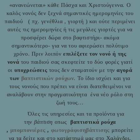
«ανανεώνεται» κάθε Πάσχα και Χριστούγεννα. Ο
καλός νονός δεν ξεχνά σημαντικές ημερομηνίες του
παιδιού ( πχ. γενέθλια , γιορτή ) και ούτε περιμένει
αυτές τις ημερομηνίες ή τις μεγάλες γιορτές για να
προσφέρει δώρα στο βαφτιστήρι- ακόμα
σημαντικότερο- για να του αφιερώσει πολύτιμο
χρόνο. Πριν λοιπόν
επιλέξετε τον νονό ή της
νονά
του παιδιού σας σκεφτείτε το δύο φορές γιατί
οι
υποχρεώσεις
τους δεν σταματούν με την
αγορά
των
βαπτιστικών ρούχων
. Το ίδιο ισχύει και για
τους νονούς που πρέπει να είναι διατεθειμένοι να
αναλάβουν στην πραγματικότητα ένα νέο ρόλο στη
ζωή τους…
Όλες τις υπηρεσίες και τα προϊόντα για
την
βάπτιση
οπως
βαπτιστικά ρούχα
,
μπομπονιέρες
,
φωτογράφισηβάπτισης
μπορείτε
να τα δείτε και στο
κατάστημά μας στο Χαλάνδρι,