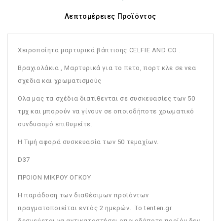
Λεπτομέρειες Προϊόντος
Χειροποίητα μαρτυρικά βάπτισης CELFIE AND CO .
Bραχιολάκια , Μαρτυρικά για το πετο, πορτ κλε σε νεα
σχεδια και χρωματισμούς
Όλα μας τα σχέδια διατίθενται σε συσκευασίες των 50
τμχ και μπορούν να γίνουν σε οποιοδήποτε χρωματικό
συνδυασμό επιθυμείτε.
Η Τιμή αφορά συσκευασία των 50 τεμαχίων.
D37
ΠΡΟΙΟΝ ΜΙΚΡΟΥ ΟΓΚΟΥ
Η παράδοση των διαθέσιμων προϊόντων
πραγματοποιείται εντός 2 ημερών. Το tenten.gr
δεσμεύεται να αντικαταστήσει οποιοδήποτε προϊόν δεν