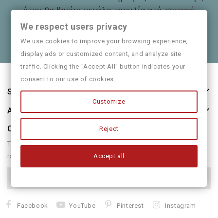
όπου θα βρείτε μεγάλη ποικιλία από
συναφή
είδη
όπως και παιδικά ρούχα
Mayoral
We respect users privacy
Θα χαρούμε να τα πούμε και από κοντά
We use cookies to improve your browsing experience,
display ads or customized content, and analyze site
traffic. Clicking the "Accept All" button indicates your
consent to our use of cookies.
Store Information
Customize
About Us
Our Newsletter
Reject
There are many variations of passages of form humour or
Accept all
randomised
Facebook
YouTube
Pinterest
Instagram