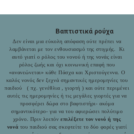
Βαπτιστικά ρούχα
Δεν είναι μια εύκολη απόφαση ούτε πρέπει να
λαμβάνεται με τον ενθουσιασμό της στιγμής. Κι
αυτό γιατί ο ρόλος του νονού ή της νονάς είναι
ρόλος ζωής και όχι κοινωνική επαφή που
«ανανεώνεται» κάθε Πάσχα και Χριστούγεννα. Ο
καλός νονός δεν ξεχνά σημαντικές ημερομηνίες του
παιδιού ( πχ. γενέθλια , γιορτή ) και ούτε περιμένει
αυτές τις ημερομηνίες ή τις μεγάλες γιορτές για να
προσφέρει δώρα στο βαφτιστήρι- ακόμα
σημαντικότερο- για να του αφιερώσει πολύτιμο
χρόνο. Πριν λοιπόν
επιλέξετε τον νονό ή της
νονά
του παιδιού σας σκεφτείτε το δύο φορές γιατί