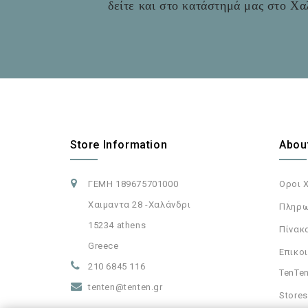
δείτε και στο
κατάστημά μας στο Χαλ
Store Information
Abou
ΓΕΜΗ 189675701000
Οροι 
Χαιμαντα 28 -Χαλάνδρι
Πληρω
15234 athens
Πίνακ
Greece
Επικοι
210 6845 116
TenTen
tenten@tenten.gr
Stores