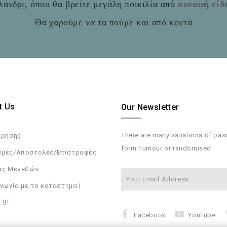
άνδρι, όπου θα βρείτε μεγάλη ποικιλία από
συναφή είδ
Θα χαρούμε να τα πούμε και από κοντά
t Us
Our Newsletter
There are many variations of pa
Χρήσης
form humour or randomised
μές/Αποστολές/Επιστροφές
ας Μεγεθών
νωνία με το κατάστημα |
.gr
Facebook
YouTube