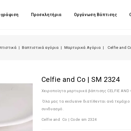
γράφιση
Προσκλητήρια
Οργάνωση Βάπτισης
πτιστικά
Βαπτιστικά αγόρια
Μαρτυρικά Αγόρια
Celfie and C
Celfie and Co | SM 2324
Χειροποίητα μαρτυρικά βάπτισης CELFIE AND 
Όλα μας τα exclusive διατίθενται ανά τεμάχι
συνδυασμό.
Celfie and Co | Code sm 2324