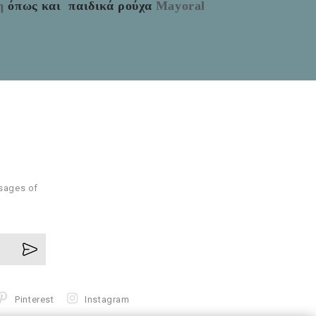
η
όπως και παιδικά ρούχα
Mayoral
ssages of
Pinterest
Instagram