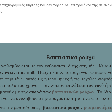
ε ταχυδρομικές θυρίδες και δεν παραδίδει τα προϊόντα της σε ανηλ
ς.
Βαπτιστικά ρούχα
να λαμβάνεται με τον ενθουσιασμό της στιγμής. Κι αυτό
«ανανεώνεται» κάθε Πάσχα και Χριστούγεννα. Ο καλός νο
ύτε περιμένει αυτές τις ημερομηνίες ή τις μεγάλες γιορτ
σει πολύτιμο χρόνο. Πριν λοιπόν
επιλέξετε τον νονό ή 
αματούν με την
αγορά των
βαπτιστικών ρούχων
. Το ίδι
ιμένοι να αναλάβουν στην πραγματικότητα ένα νέο ρόλο
ια την
βάπτιση
οπως
βαπτιστικά ρούχα ,
μπομπονιέρε