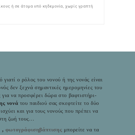
ίκους ή σε άτομα υπό κηδεμονία, χωρίς γραπτή
 γιατί ο ρόλος του νονού ή της νονάς είναι
νός δεν ξεχνά σημαντικές ημερομηνίες του
ές για να προσφέρει δώρα στο βαφτιστήρι-
της νονά
του παιδιού σας σκεφτείτε το δύο
ο ισχύει και για τους νονούς που πρέπει να
 στη ζωή τους…
ς
,
φωτογράφισηβάπτισης
μπορείτε να τα