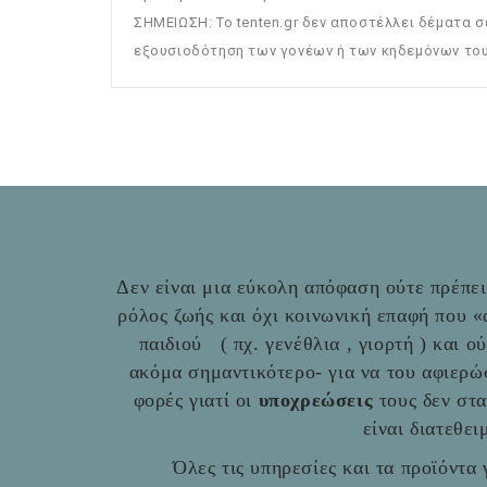
ΣΗΜΕΙΩΣΗ: To tenten.gr δεν αποστέλλει δέματα σ
εξουσιοδότηση των γονέων ή των κηδεμόνων του
Δεν είναι μια εύκολη απόφαση ούτε πρέπει 
ρόλος ζωής και όχι κοινωνική επαφή που 
παιδιού ( πχ. γενέθλια , γιορτή ) και ο
ακόμα σημαντικότερο- για να του αφιερώ
φορές γιατί οι
υποχρεώσεις
τους δεν στ
είναι διατεθε
Όλες τις υπηρεσίες και τα προϊόντα γ