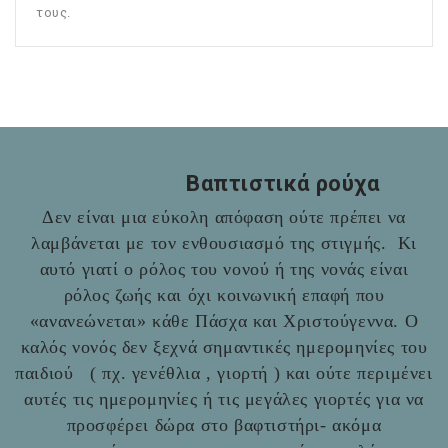
τους.
Βαπτιστικά ρούχα
Δεν είναι μια εύκολη απόφαση ούτε πρέπει να
λαμβάνεται με τον ενθουσιασμό της στιγμής. Κι
αυτό γιατί ο ρόλος του νονού ή της νονάς είναι
ρόλος ζωής και όχι κοινωνική επαφή που
«ανανεώνεται» κάθε Πάσχα και Χριστούγεννα. Ο
καλός νονός δεν ξεχνά σημαντικές ημερομηνίες του
παιδιού ( πχ. γενέθλια , γιορτή ) και ούτε περιμένει
αυτές τις ημερομηνίες ή τις μεγάλες γιορτές για να
προσφέρει δώρα στο βαφτιστήρι- ακόμα