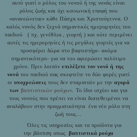
αυτό γιατί ο ρόλος του νονού ή της νονάς είναι
ρόλος ζωής και όχι κοινωνική επαφή που
«ανανεώνεται» κάθε Πάσχα και Χριστούγεννα. Ο
καλός νονός δεν ξεχνά σημαντικές ημερομηνίες του
παιδιού ( πχ. γενέθλια , γιορτή ) και ούτε περιμένει
αυτές τις ημερομηνίες ή τις μεγάλες γιορτές για να
προσφέρει δώρα στο βαφτιστήρι- ακόμα
σημαντικότερο- για να του αφιερώσει πολύτιμο
χρόνο. Πριν λοιπόν
επιλέξετε τον νονό ή της
νονά
του παιδιού σας σκεφτείτε το δύο φορές γιατί
οι
υποχρεώσεις
τους δεν σταματούν με την
αγορά
των
βαπτιστικών ρούχων
. Το ίδιο ισχύει και για
τους νονούς που πρέπει να είναι διατεθειμένοι να
αναλάβουν στην πραγματικότητα ένα νέο ρόλο στη
ζωή τους…
Όλες τις υπηρεσίες και τα προϊόντα για
την
βάπτιση
οπως
βαπτιστικά ρούχα