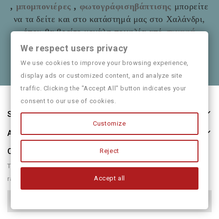
,
μπομπονιέρες
,
φωτογράφισηβάπτισης
μπορείτε
να τα δείτε και στο
κατάστημά μας στο Χαλάνδρι,
όπου θα βρείτε μεγάλη ποικιλία από
συναφή
είδη
όπως και παιδικά ρούχα
Mayoral
We respect users privacy
Θα χαρούμε να τα πούμε και από κοντά
We use cookies to improve your browsing experience,
display ads or customized content, and analyze site
traffic. Clicking the "Accept All" button indicates your
consent to our use of cookies.
Store Information
Customize
About Us
Our Newsletter
Reject
There are many variations of passages of form humour or
Accept all
randomised