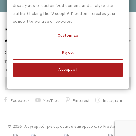
display ads or customized content, and analyze site
traffic. Clicking the "Accept All" button indicates your
consent to our use of cookies.
Store Information
Customize
About Us
Our Newsletter
Reject
There are many variations of passages of form humour or
Accept all
randomised
Facebook
YouTube
Pinterest
Instagram
© 2026 -Λογισμικό ηλεκτρονικού εμπορίου από PrestaShop™