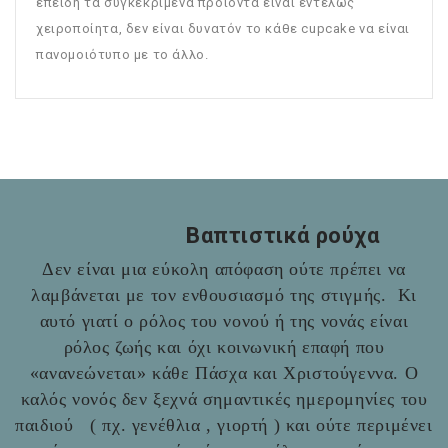
επειδή τα συγκεκριμένα προϊόντα είναι εντελώς
χειροποίητα, δεν είναι δυνατόν το κάθε cupcake να είναι
πανομοιότυπο με το άλλο.
Βαπτιστικά ρούχα
Δεν είναι μια εύκολη απόφαση ούτε πρέπει να
λαμβάνεται με τον ενθουσιασμό της στιγμής. Κι
αυτό γιατί ο ρόλος του νονού ή της νονάς είναι
ρόλος ζωής και όχι κοινωνική επαφή που
«ανανεώνεται» κάθε Πάσχα και Χριστούγεννα. Ο
καλός νονός δεν ξεχνά σημαντικές ημερομηνίες του
παιδιού ( πχ. γενέθλια , γιορτή ) και ούτε περιμένει