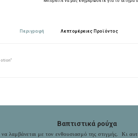
Mπορείτε να μας ενημερώσετε για το αίτημά 
Περιγραφή
Λεπτομέρειες Προϊόντος
otion
”
Βαπτιστικά ρούχα
να λαμβάνεται με τον ενθουσιασμό της στιγμής. Κι αυτό