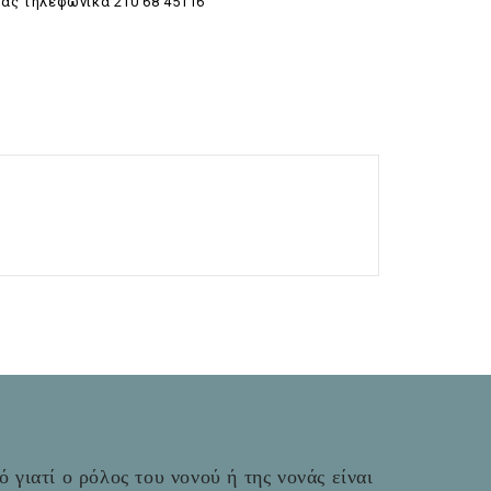
σας τηλεφωνικά 210 68 45116
 γιατί ο ρόλος του νονού ή της νονάς είναι