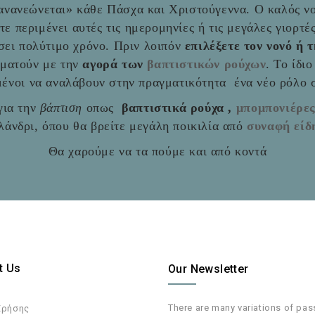
«ανανεώνεται» κάθε Πάσχα και Χριστούγεννα. Ο καλός νο
ύτε περιμένει αυτές τις ημερομηνίες ή τις μεγάλες γιορτ
σει πολύτιμο χρόνο. Πριν λοιπόν
επιλέξετε τον νονό ή 
αματούν με την
αγορά των
βαπτιστικών ρούχων
. Το ίδι
ιμένοι να αναλάβουν στην πραγματικότητα ένα νέο ρόλο
ια την
βάπτιση
οπως
βαπτιστικά ρούχα ,
μπομπονιέρε
άνδρι, όπου θα βρείτε μεγάλη ποικιλία από
συναφή είδ
Θα χαρούμε να τα πούμε και από κοντά
t Us
Our Newsletter
There are many variations of pa
Χρήσης