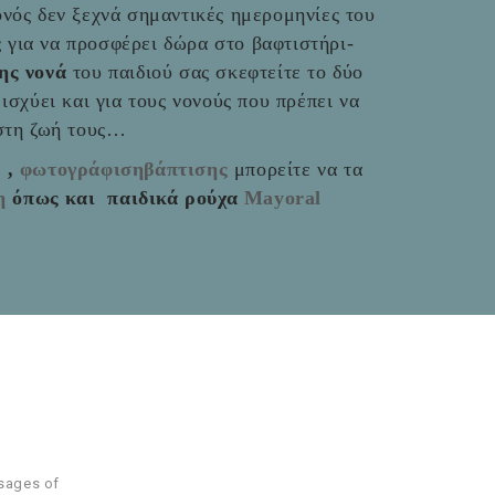
νός δεν ξεχνά σημαντικές ημερομηνίες του
ές για να προσφέρει δώρα στο βαφτιστήρι-
της νονά
του παιδιού σας σκεφτείτε το δύο
ο ισχύει και για τους νονούς που πρέπει να
 στη ζωή τους…
ς
,
φωτογράφισηβάπτισης
μπορείτε να τα
η
όπως και παιδικά ρούχα
Mayoral
ssages of