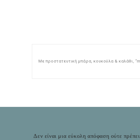
Με προστατευτική μπάρα, κουκούλα & καλάθι, “
m
Δεν είναι μια εύκολη απόφαση ούτε πρέπει 