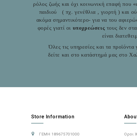
ρόλος ζωής και όχι κοινωνική επαφή που 
παιδιού ( πχ. γενέθλια , γιορτή ) και ο
ακόμα σημαντικότερο- για να του αφιερώ
φορές γιατί οι
υποχρεώσεις
τους δεν στ
είναι διατεθε
Όλες τις υπηρεσίες και τα προϊόντα γ
δείτε και στο
κατάστημά μας στο Χαλ
Store Information
Abou
ΓΕΜΗ 189675701000
Οροι 