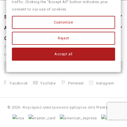
traffic. Clicking the "Accept All" button indicates your
consent to our use of cookies.
Store Information
Customize
About Us
Our Newsletter
Reject
There are many variations of passages of form humour or
Accept all
randomised
Facebook
YouTube
Pinterest
Instagram
© 2026 -Λογισμικό ηλεκτρονικού εμπορίου από PrestaShop™