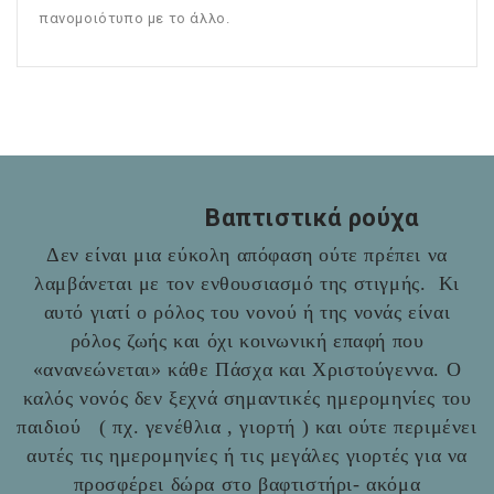
πανομοιότυπο με το άλλο.
Βαπτιστικά ρούχα
Δεν είναι μια εύκολη απόφαση ούτε πρέπει να
λαμβάνεται με τον ενθουσιασμό της στιγμής. Κι
αυτό γιατί ο ρόλος του νονού ή της νονάς είναι
ρόλος ζωής και όχι κοινωνική επαφή που
«ανανεώνεται» κάθε Πάσχα και Χριστούγεννα. Ο
καλός νονός δεν ξεχνά σημαντικές ημερομηνίες του
παιδιού ( πχ. γενέθλια , γιορτή ) και ούτε περιμένει
αυτές τις ημερομηνίες ή τις μεγάλες γιορτές για να
προσφέρει δώρα στο βαφτιστήρι- ακόμα