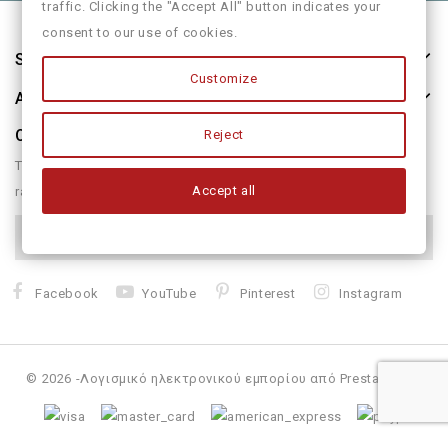
traffic. Clicking the "Accept All" button indicates your
consent to our use of cookies.
Store Information
Customize
About Us
Our Newsletter
Reject
There are many variations of passages of form humour or
Accept all
randomised
Facebook
YouTube
Pinterest
Instagram
© 2026 -Λογισμικό ηλεκτρονικού εμπορίου από PrestaShop™