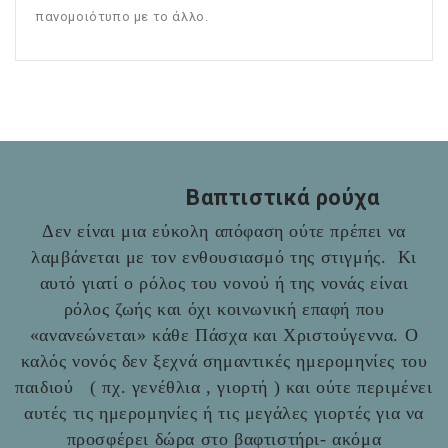
πανομοιότυπο με το άλλο.
Βαπτιστικά ρούχα
Δεν είναι μια εύκολη απόφαση ούτε πρέπει να
λαμβάνεται με τον ενθουσιασμό της στιγμής. Κι
αυτό γιατί ο ρόλος του νονού ή της νονάς είναι
ρόλος ζωής και όχι κοινωνική επαφή που
«ανανεώνεται» κάθε Πάσχα και Χριστούγεννα. Ο
καλός νονός δεν ξεχνά σημαντικές ημερομηνίες του
παιδιού ( πχ. γενέθλια , γιορτή ) και ούτε περιμένει
αυτές τις ημερομηνίες ή τις μεγάλες γιορτές για να
προσφέρει δώρα στο βαφτιστήρι- ακόμα