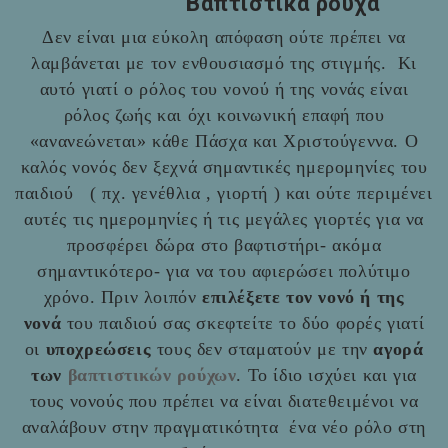
Βαπτιστικά ρούχα
Δεν είναι μια εύκολη απόφαση ούτε πρέπει να
λαμβάνεται με τον ενθουσιασμό της στιγμής. Κι
αυτό γιατί ο ρόλος του νονού ή της νονάς είναι
ρόλος ζωής και όχι κοινωνική επαφή που
«ανανεώνεται» κάθε Πάσχα και Χριστούγεννα. Ο
καλός νονός δεν ξεχνά σημαντικές ημερομηνίες του
παιδιού ( πχ. γενέθλια , γιορτή ) και ούτε περιμένει
αυτές τις ημερομηνίες ή τις μεγάλες γιορτές για να
προσφέρει δώρα στο βαφτιστήρι- ακόμα
σημαντικότερο- για να του αφιερώσει πολύτιμο
χρόνο. Πριν λοιπόν
επιλέξετε τον νονό ή της
νονά
του παιδιού σας σκεφτείτε το δύο φορές γιατί
οι
υποχρεώσεις
τους δεν σταματούν με την
αγορά
των
βαπτιστικών ρούχων
. Το ίδιο ισχύει και για
τους νονούς που πρέπει να είναι διατεθειμένοι να
αναλάβουν στην πραγματικότητα ένα νέο ρόλο στη