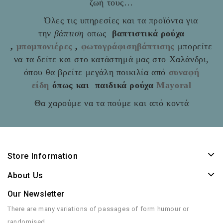
ζωή τους…
Όλες τις υπηρεσίες και τα προϊόντα για
την
βάπτιση
οπως
βαπτιστικά ρούχα
,
μπομπονιέρες
,
φωτογράφισηβάπτισης
μπορείτε
να τα δείτε και στο
κατάστημά μας στο Χαλάνδρι,
όπου θα βρείτε μεγάλη ποικιλία από
συναφή
είδη
όπως και παιδικά ρούχα
Mayoral
Θα χαρούμε να τα πούμε και από κοντά
Store Information
About Us
Our Newsletter
There are many variations of passages of form humour or
randomised