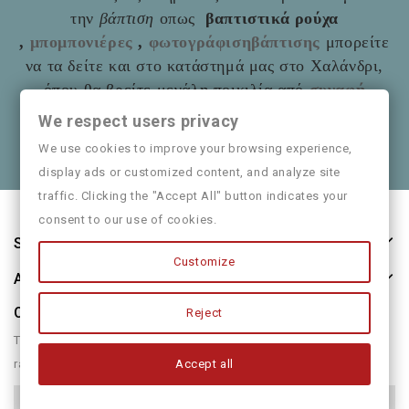
την
βάπτιση
οπως
βαπτιστικά ρούχα
,
μπομπονιέρες
,
φωτογράφισηβάπτισης
μπορείτε
να τα δείτε και στο
κατάστημά μας στο Χαλάνδρι,
όπου θα βρείτε μεγάλη ποικιλία από
συναφή
είδη
όπως και παιδικά ρούχα
Mayoral
We respect users privacy
Θα χαρούμε να τα πούμε και από κοντά
We use cookies to improve your browsing experience,
display ads or customized content, and analyze site
traffic. Clicking the "Accept All" button indicates your
consent to our use of cookies.
Store Information
Customize
About Us
Our Newsletter
Reject
There are many variations of passages of form humour or
Accept all
randomised