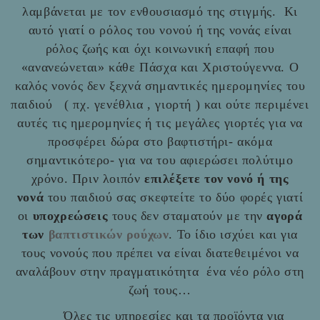
λαμβάνεται με τον ενθουσιασμό της στιγμής. Κι
αυτό γιατί ο ρόλος του νονού ή της νονάς είναι
ρόλος ζωής και όχι κοινωνική επαφή που
«ανανεώνεται» κάθε Πάσχα και Χριστούγεννα. Ο
καλός νονός δεν ξεχνά σημαντικές ημερομηνίες του
παιδιού ( πχ. γενέθλια , γιορτή ) και ούτε περιμένει
αυτές τις ημερομηνίες ή τις μεγάλες γιορτές για να
προσφέρει δώρα στο βαφτιστήρι- ακόμα
σημαντικότερο- για να του αφιερώσει πολύτιμο
χρόνο. Πριν λοιπόν
επιλέξετε τον νονό ή της
νονά
του παιδιού σας σκεφτείτε το δύο φορές γιατί
οι
υποχρεώσεις
τους δεν σταματούν με την
αγορά
των
βαπτιστικών ρούχων
. Το ίδιο ισχύει και για
τους νονούς που πρέπει να είναι διατεθειμένοι να
αναλάβουν στην πραγματικότητα ένα νέο ρόλο στη
ζωή τους…
Όλες τις υπηρεσίες και τα προϊόντα για