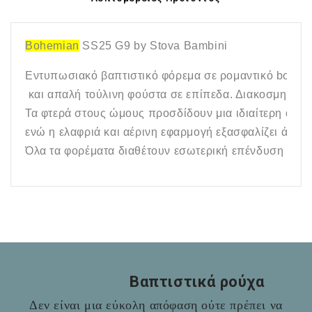
Bohemian
SS
25 
G
9 
by
Stova
Bambini
Εντυπωσιακό βαπτιστικό φόρεμα σε ρομαντικό 
boho
 
 και απαλή τούλινη φούστα σε επίπεδα. Διακοσμημένο 
Τα φτερά στους ώμους προσδίδουν μια ιδιαίτερη αίσθ
ενώ η ελαφριά και αέρινη εφαρμογή εξασφαλίζει άνεση
Όλα τα φορέματα διαθέτουν εσωτερική επένδυση 100
Βαπτιστικά ρούχα
Δεν είναι μια εύκολη απόφαση ούτε πρέπει να