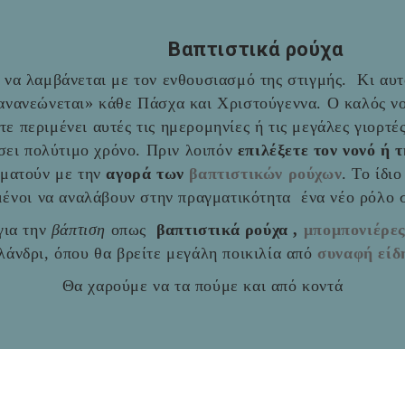
Βαπτιστικά ρούχα
να λαμβάνεται με τον ενθουσιασμό της στιγμής. Κι αυτό
«ανανεώνεται» κάθε Πάσχα και Χριστούγεννα. Ο καλός νο
ύτε περιμένει αυτές τις ημερομηνίες ή τις μεγάλες γιορτ
σει πολύτιμο χρόνο. Πριν λοιπόν
επιλέξετε τον νονό ή 
αματούν με την
αγορά των
βαπτιστικών ρούχων
. Το ίδι
ιμένοι να αναλάβουν στην πραγματικότητα ένα νέο ρόλο
ια την
βάπτιση
οπως
βαπτιστικά ρούχα ,
μπομπονιέρε
άνδρι, όπου θα βρείτε μεγάλη ποικιλία από
συναφή είδ
Θα χαρούμε να τα πούμε και από κοντά