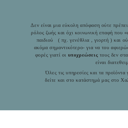
Δεν είναι μια εύκολη απόφαση ούτε πρέπει 
ρόλος ζωής και όχι κοινωνική επαφή που 
παιδιού ( πχ. γενέθλια , γιορτή ) και ο
ακόμα σημαντικότερο- για να του αφιερώ
φορές γιατί οι
υποχρεώσεις
τους δεν στ
είναι διατεθε
Όλες τις υπηρεσίες και τα προϊόντα γ
δείτε και στο
κατάστημά μας στο Χαλ