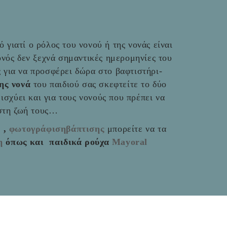
 γιατί ο ρόλος του νονού ή της νονάς είναι
νός δεν ξεχνά σημαντικές ημερομηνίες του
ές για να προσφέρει δώρα στο βαφτιστήρι-
της νονά
του παιδιού σας σκεφτείτε το δύο
ο ισχύει και για τους νονούς που πρέπει να
 στη ζωή τους…
ς
,
φωτογράφισηβάπτισης
μπορείτε να τα
η
όπως και παιδικά ρούχα
Mayoral