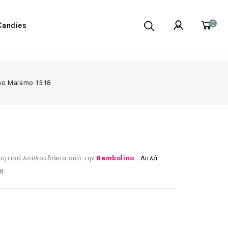
0
Candies
no Malamo 1318
μητικά λουλουδάκια από την
Bambolino .
Απλά
8