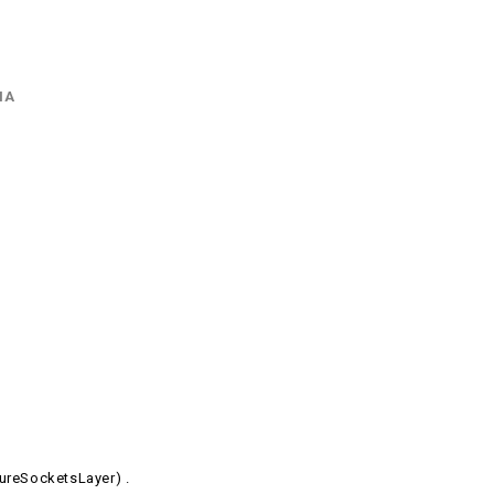
ΠΑ
ureSocketsLayer) .