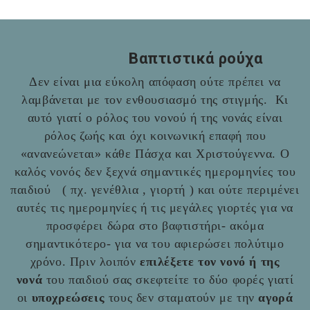
Βαπτιστικά ρούχα
Δεν είναι μια εύκολη απόφαση ούτε πρέπει να
λαμβάνεται με τον ενθουσιασμό της στιγμής. Κι
αυτό γιατί ο ρόλος του νονού ή της νονάς είναι
ρόλος ζωής και όχι κοινωνική επαφή που
«ανανεώνεται» κάθε Πάσχα και Χριστούγεννα. Ο
καλός νονός δεν ξεχνά σημαντικές ημερομηνίες του
παιδιού ( πχ. γενέθλια , γιορτή ) και ούτε περιμένει
αυτές τις ημερομηνίες ή τις μεγάλες γιορτές για να
προσφέρει δώρα στο βαφτιστήρι- ακόμα
σημαντικότερο- για να του αφιερώσει πολύτιμο
χρόνο. Πριν λοιπόν
επιλέξετε τον νονό ή της
νονά
του παιδιού σας σκεφτείτε το δύο φορές γιατί
οι
υποχρεώσεις
τους δεν σταματούν με την
αγορά