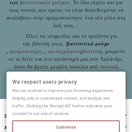
των
βαπτιστικών ρούχων
. Το ίδιο ισχύει και για
τους νονούς που πρέπει να είναι διατεθειμένοι να
αναλάβουν στην πραγματικότητα ένα νέο ρόλο στη
ζωή τους…
Όλες τις υπηρεσίες και τα προϊόντα για
την
βάπτιση
οπως
βαπτιστικά ρούχα
,
μπομπονιέρες
,
φωτογράφισηβάπτισης
μπορείτε
να τα δείτε και στο
κατάστημά μας στο Χαλάνδρι,
όπου θα βρείτε μεγάλη ποικιλία από
συναφή
είδη
όπως και παιδικά ρούχα
Mayoral
We respect users privacy
Θα χαρούμε να τα πούμε και από κοντά
We use cookies to improve your browsing experience,
display ads or customized content, and analyze site
traffic. Clicking the "Accept All" button indicates your
consent to our use of cookies.
Store Information
Customize
About Us