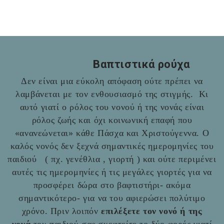
Βαπτιστικά ρούχα
Δεν είναι μια εύκολη απόφαση ούτε πρέπει να
λαμβάνεται με τον ενθουσιασμό της στιγμής. Κι
αυτό γιατί ο ρόλος του νονού ή της νονάς είναι
ρόλος ζωής και όχι κοινωνική επαφή που
«ανανεώνεται» κάθε Πάσχα και Χριστούγεννα. Ο
καλός νονός δεν ξεχνά σημαντικές ημερομηνίες του
παιδιού ( πχ. γενέθλια , γιορτή ) και ούτε περιμένει
αυτές τις ημερομηνίες ή τις μεγάλες γιορτές για να
προσφέρει δώρα στο βαφτιστήρι- ακόμα
σημαντικότερο- για να του αφιερώσει πολύτιμο
χρόνο. Πριν λοιπόν
επιλέξετε τον νονό ή της