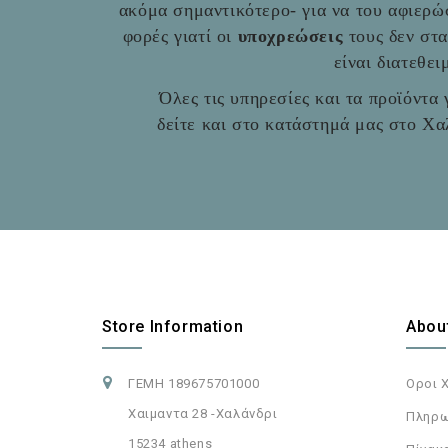
ακόμα σημαντικότερο- για να του αφιερώ
φορές γιατί οι
υποχρεώσεις
τους δεν στ
είναι διατεθε
Όλες τις υπηρεσίες και τα προϊόντα γ
δείτε και στο
κατάστημά μας στο Χαλ
Store Information
Abou
ΓΕΜΗ 189675701000
Οροι 
Χαιμαντα 28 -Χαλάνδρι
Πληρω
15234 athens