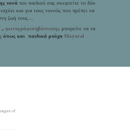
της νονά
του παιδιού σας σκεφτείτε το δύο
ο ισχύει και για τους νονούς που πρέπει να
 στη ζωή τους…
ς
,
φωτογράφισηβάπτισης
μπορείτε να τα
η
όπως και παιδικά ρούχα
Mayoral
ssages of