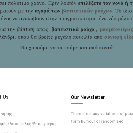
σει πολύτιμο χρόνο. Πριν λοιπόν
επιλέξετε τον νονό ή 
αματούν με την
αγορά των
βαπτιστικών ρούχων
. Το ίδι
ιμένοι να αναλάβουν στην πραγματικότητα ένα νέο ρόλο
ια την
βάπτιση
οπως
βαπτιστικά ρούχα ,
μπομπονιέρε
άνδρι, όπου θα βρείτε μεγάλη ποικιλία από
συναφή είδ
Θα χαρούμε να τα πούμε και από κοντά
t Us
Our Newsletter
There are many variations of pa
Χρήσης
form humour or randomised
μές/Αποστολές/Επιστροφές