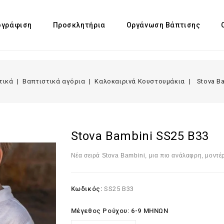
γράφιση
Προσκλητήρια
Οργάνωση Βάπτισης
τικά
Βαπτιστικά αγόρια
Καλοκαιρινά Κουστουμάκια
Stova B
Stova Bambini SS25 B33
Νέα σειρά
Stova
Bambini
, μια πιο ανάλαφρη, μοντ
Κωδικός:
SS25 B33
Μέγεθος Ρούχου: 6-9 ΜΗΝΩΝ