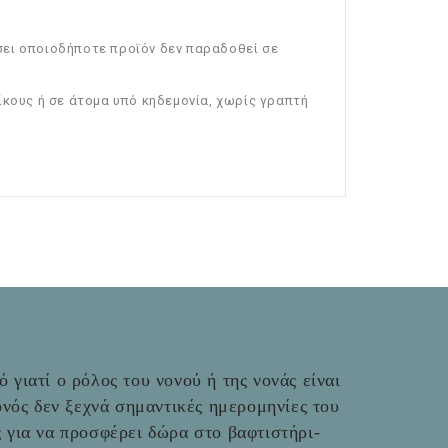
σει οποιοδήποτε προϊόν δεν παραδοθεί σε
ίκους ή σε άτομα υπό κηδεμονία, χωρίς γραπτή
 γιατί ο ρόλος του νονού ή της νονάς είναι
νός δεν ξεχνά σημαντικές ημερομηνίες του
ές για να προσφέρει δώρα στο βαφτιστήρι-