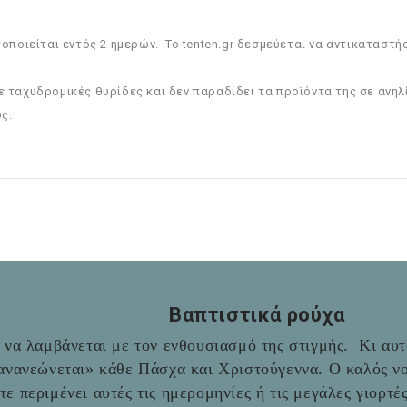
οιείται εντός 2 ημερών. Το tenten.gr δεσμεύεται να αντικαταστή
ε ταχυδρομικές θυρίδες και δεν παραδίδει τα προϊόντα της σε ανηλ
ς.
Βαπτιστικά ρούχα
να λαμβάνεται με τον ενθουσιασμό της στιγμής. Κι αυτό
«ανανεώνεται» κάθε Πάσχα και Χριστούγεννα. Ο καλός νο
ύτε περιμένει αυτές τις ημερομηνίες ή τις μεγάλες γιορτ