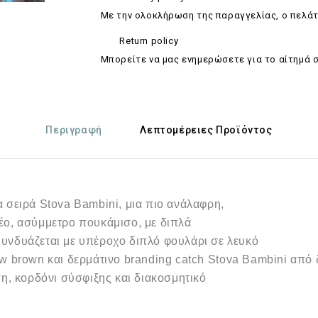
Με την ολοκλήρωση της παραγγελίας, ο πελάτ
Return policy
Mπορείτε να μας ενημερώσετε για το αίτημά 
Περιγραφή
Λεπτομέρειες Προϊόντος
α σειρά 
Stova
Bambini
, μια πιο ανάλαφρη,

ο, ασύμμετρο πουκάμισο, με διπλά

Συνδυάζεται με υπέροχο διπλό φουλάρι σε λευκό

ow
brown
και δερμάτινο 
branding
catch
Stova
Bambini
από 
η, κορδόνι σύσφιξης και διακοσμητικό
