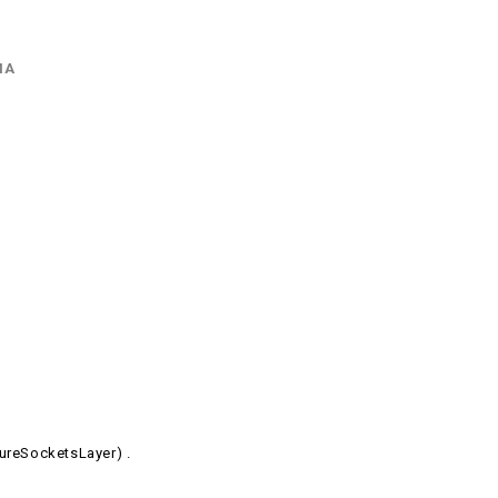
ΠΑ
ureSocketsLayer) .