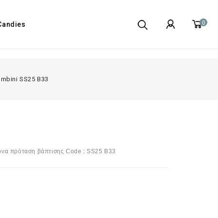
0
Candies
ambini SS25 B33
έρνα πρόταση βάπτισης Code : SS25 B33