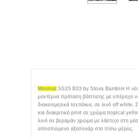
Minimal
SS
25 Β33 
by
Stova
Bambini
Η νέ
μοντέρνα πρόταση βάπτισης με υπέροχο νέ
διακοσμητικά τσεπάκια, σε λινό 
off
white
. 
και διακριτικό 
print
σε χρώμα 
tropical
yell
λινό σε βεραμάν χρώμα με λάστιχο στη μέσ
αποσπώμενο αξεσουάρ στο πίσω μέρος. 