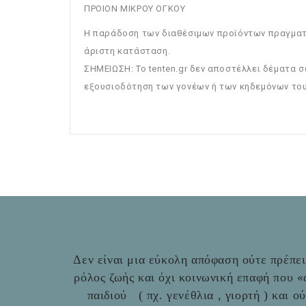
ΠΡΟΙΟΝ ΜΙΚΡΟΥ ΟΓΚΟΥ
Η παράδοση των διαθέσιμων προϊόντων πραγματοπ
άριστη κατάσταση.
ΣΗΜΕΙΩΣΗ: To tenten.gr δεν αποστέλλει δέματα σ
εξουσιοδότηση των γονέων ή των κηδεμόνων του
Δεν είναι μια εύκολη απόφαση ούτε πρέπει 
ρόλος ζωής και όχι κοινωνική επαφή που 
παιδιού ( πχ. γενέθλια , γιορτή ) και ο