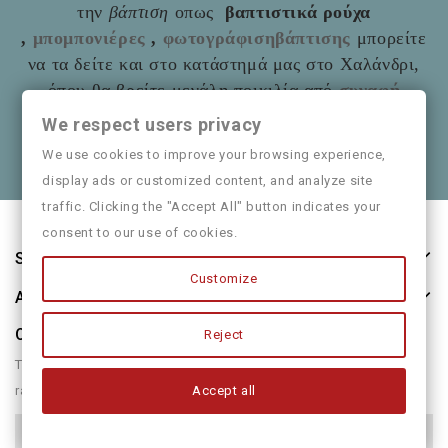
την
βάπτιση
οπως
βαπτιστικά ρούχα
,
μπομπονιέρες
,
φωτογράφισηβάπτισης
μπορείτε
να τα δείτε και στο
κατάστημά μας στο Χαλάνδρι,
όπου θα βρείτε μεγάλη ποικιλία από
συναφή
είδη
όπως και παιδικά ρούχα
Mayoral
We respect users privacy
Θα χαρούμε να τα πούμε και από κοντά
We use cookies to improve your browsing experience,
display ads or customized content, and analyze site
traffic. Clicking the "Accept All" button indicates your
consent to our use of cookies.
Store Information
Customize
About Us
Our Newsletter
Reject
There are many variations of passages of form humour or
Accept all
randomised