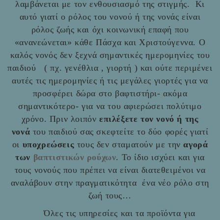
λαμβάνεται με τον ενθουσιασμό της στιγμής. Κι
αυτό γιατί ο ρόλος του νονού ή της νονάς είναι
ρόλος ζωής και όχι κοινωνική επαφή που
«ανανεώνεται» κάθε Πάσχα και Χριστούγεννα. Ο
καλός νονός δεν ξεχνά σημαντικές ημερομηνίες του
παιδιού ( πχ. γενέθλια , γιορτή ) και ούτε περιμένει
αυτές τις ημερομηνίες ή τις μεγάλες γιορτές για να
προσφέρει δώρα στο βαφτιστήρι- ακόμα
σημαντικότερο- για να του αφιερώσει πολύτιμο
χρόνο. Πριν λοιπόν
επιλέξετε τον νονό ή της
νονά
του παιδιού σας σκεφτείτε το δύο φορές γιατί
οι
υποχρεώσεις
τους δεν σταματούν με την
αγορά
των
βαπτιστικών ρούχων
. Το ίδιο ισχύει και για
τους νονούς που πρέπει να είναι διατεθειμένοι να
αναλάβουν στην πραγματικότητα ένα νέο ρόλο στη
ζωή τους…
Όλες τις υπηρεσίες και τα προϊόντα για