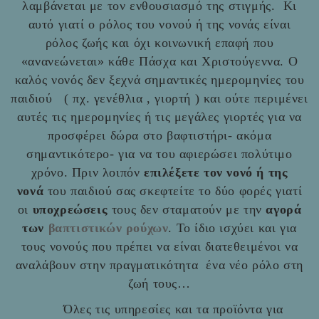
λαμβάνεται με τον ενθουσιασμό της στιγμής. Κι
αυτό γιατί ο ρόλος του νονού ή της νονάς είναι
ρόλος ζωής και όχι κοινωνική επαφή που
«ανανεώνεται» κάθε Πάσχα και Χριστούγεννα. Ο
καλός νονός δεν ξεχνά σημαντικές ημερομηνίες του
παιδιού ( πχ. γενέθλια , γιορτή ) και ούτε περιμένει
αυτές τις ημερομηνίες ή τις μεγάλες γιορτές για να
προσφέρει δώρα στο βαφτιστήρι- ακόμα
σημαντικότερο- για να του αφιερώσει πολύτιμο
χρόνο. Πριν λοιπόν
επιλέξετε τον νονό ή της
νονά
του παιδιού σας σκεφτείτε το δύο φορές γιατί
οι
υποχρεώσεις
τους δεν σταματούν με την
αγορά
των
βαπτιστικών ρούχων
. Το ίδιο ισχύει και για
τους νονούς που πρέπει να είναι διατεθειμένοι να
αναλάβουν στην πραγματικότητα ένα νέο ρόλο στη
ζωή τους…
Όλες τις υπηρεσίες και τα προϊόντα για