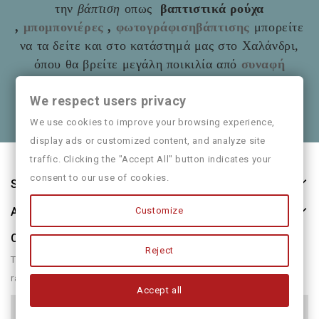
την
βάπτιση
οπως
βαπτιστικά ρούχα
,
μπομπονιέρες
,
φωτογράφισηβάπτισης
μπορείτε
να τα δείτε και στο
κατάστημά μας στο Χαλάνδρι,
όπου θα βρείτε μεγάλη ποικιλία από
συναφή
είδη
όπως και παιδικά ρούχα
Mayoral
We respect users privacy
Θα χαρούμε να τα πούμε και από κοντά
We use cookies to improve your browsing experience,
display ads or customized content, and analyze site
traffic. Clicking the "Accept All" button indicates your
consent to our use of cookies.
Store Information
Customize
About Us
Our Newsletter
Reject
There are many variations of passages of form humour or
randomised
Accept all