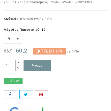
χρωματικούς συνδυασμούς ! Code :BW4828-IVORY-PINK
Κωδικός:
BW4828-IVORY-PINK
Μέγεθος Παπουτσιού: 19
60,2
66,9
ΈΚΠΤΩΣΗ 10%
με ΦΠΑ
Αγορά
In Stock