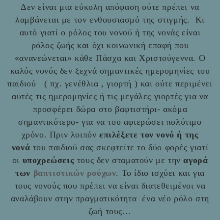
Δεν είναι μια εύκολη απόφαση ούτε πρέπει να
λαμβάνεται με τον ενθουσιασμό της στιγμής. Κι
αυτό γιατί ο ρόλος του νονού ή της νονάς είναι
ρόλος ζωής και όχι κοινωνική επαφή που
«ανανεώνεται» κάθε Πάσχα και Χριστούγεννα. Ο
καλός νονός δεν ξεχνά σημαντικές ημερομηνίες του
παιδιού ( πχ. γενέθλια , γιορτή ) και ούτε περιμένει
αυτές τις ημερομηνίες ή τις μεγάλες γιορτές για να
προσφέρει δώρα στο βαφτιστήρι- ακόμα
σημαντικότερο- για να του αφιερώσει πολύτιμο
χρόνο. Πριν λοιπόν
επιλέξετε τον νονό ή της
νονά
του παιδιού σας σκεφτείτε το δύο φορές γιατί
οι
υποχρεώσεις
τους δεν σταματούν με την
αγορά
των
βαπτιστικών ρούχων
. Το ίδιο ισχύει και για
τους νονούς που πρέπει να είναι διατεθειμένοι να
αναλάβουν στην πραγματικότητα ένα νέο ρόλο στη
ζωή τους…