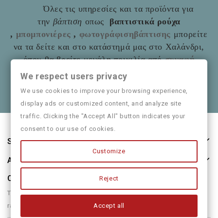
Όλες τις υπηρεσίες και τα προϊόντα για
την
βάπτιση
οπως
βαπτιστικά ρούχα
,
μπομπονιέρες
,
φωτογράφισηβάπτισης
μπορείτε
να τα δείτε και στο
κατάστημά μας στο Χαλάνδρι,
όπου θα βρείτε μεγάλη ποικιλία από
συναφή
είδη
όπως και παιδικά ρούχα
Mayoral
We respect users privacy
Θα χαρούμε να τα πούμε και από κοντά
We use cookies to improve your browsing experience,
display ads or customized content, and analyze site
traffic. Clicking the "Accept All" button indicates your
consent to our use of cookies.
Store Information
Customize
About Us
Our Newsletter
Reject
There are many variations of passages of form humour or
Accept all
randomised