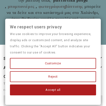
την
βάπτιση
οπως
βαπτιστικά ρούχα
,
μπομπονιέρες
,
φωτογράφισηβάπτισης
μπορείτε
να τα δείτε και στο
κατάστημά μας στο Χαλάνδρι,
όπου θα βρείτε μεγάλη ποικιλία από
συναφή
είδη
όπως και παιδικά ρούχα
Mayoral
We respect users privacy
Θα χαρούμε να τα πούμε και από κοντά
We use cookies to improve your browsing experience,
display ads or customized content, and analyze site
traffic. Clicking the "Accept All" button indicates your
consent to our use of cookies.
Store Information
Customize
About Us
Our Newsletter
Reject
There are many variations of passages of form humour or
Accept all
randomised