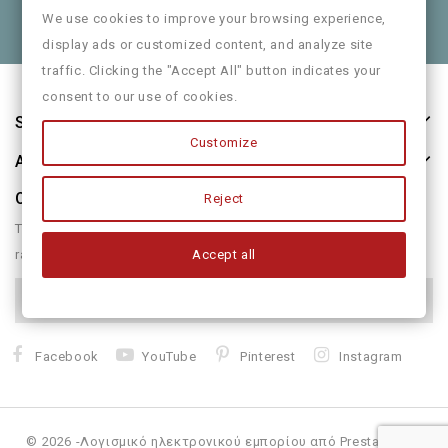
Θα χαρούμε να τα πούμε και από κοντά
We use cookies to improve your browsing experience,
display ads or customized content, and analyze site
traffic. Clicking the "Accept All" button indicates your
consent to our use of cookies.
Store Information
Customize
About Us
Our Newsletter
Reject
There are many variations of passages of form humour or
Accept all
randomised
Facebook
YouTube
Pinterest
Instagram
© 2026 -Λογισμικό ηλεκτρονικού εμπορίου από PrestaShop™