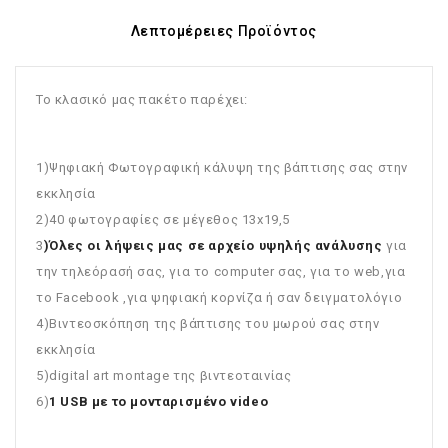
Λεπτομέρειες Προϊόντος
Το κλασικό μας πακέτο παρέχει:
1)Ψηφιακή Φωτογραφική κάλυψη της βάπτισης σας στην
εκκλησία
2)40 φωτογραφίες σε μέγεθος 13x19,5
3
)Όλες οι λήψεις μας σε αρχείο υψηλής ανάλυσης
για
την τηλεόρασή σας, για το computer σας, για το web,για
το Facebook ,για ψηφιακή κορνίζα ή σαν δειγματολόγιο
4)Βιντεοσκόπηση της βάπτισης του μωρού σας στην
εκκλησία
5)digital art montage της βιντεοταινίας
6)
1 USB με το μονταρισμένο video