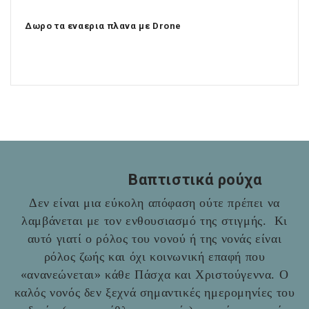
Δωρο τα εναερια πλανα με Drone
Βαπτιστικά ρούχα
Δεν είναι μια εύκολη απόφαση ούτε πρέπει να
λαμβάνεται με τον ενθουσιασμό της στιγμής. Κι
αυτό γιατί ο ρόλος του νονού ή της νονάς είναι
ρόλος ζωής και όχι κοινωνική επαφή που
«ανανεώνεται» κάθε Πάσχα και Χριστούγεννα. Ο
καλός νονός δεν ξεχνά σημαντικές ημερομηνίες του