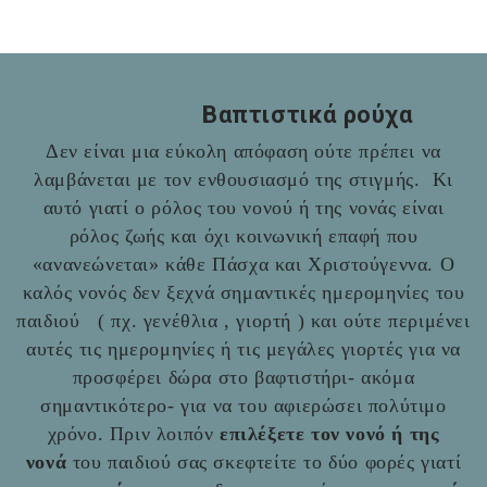
Βαπτιστικά ρούχα
Δεν είναι μια εύκολη απόφαση ούτε πρέπει να
λαμβάνεται με τον ενθουσιασμό της στιγμής. Κι
αυτό γιατί ο ρόλος του νονού ή της νονάς είναι
ρόλος ζωής και όχι κοινωνική επαφή που
«ανανεώνεται» κάθε Πάσχα και Χριστούγεννα. Ο
καλός νονός δεν ξεχνά σημαντικές ημερομηνίες του
παιδιού ( πχ. γενέθλια , γιορτή ) και ούτε περιμένει
αυτές τις ημερομηνίες ή τις μεγάλες γιορτές για να
προσφέρει δώρα στο βαφτιστήρι- ακόμα
σημαντικότερο- για να του αφιερώσει πολύτιμο
χρόνο. Πριν λοιπόν
επιλέξετε τον νονό ή της
νονά
του παιδιού σας σκεφτείτε το δύο φορές γιατί