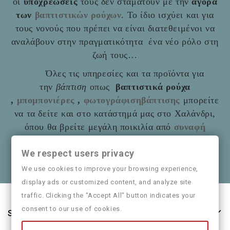
οι
υποχρεώσεις
τους δεν σταματούν με την
αγορά
των
βαπτιστικών ρούχων
. Το ίδιο ισχύει και για
τους νονούς που πρέπει να είναι διατεθειμένοι να
αναλάβουν στην πραγματικότητα ένα νέο ρόλο στη
ζωή τους…
Όλες τις υπηρεσίες και τα προϊόντα για
την
βάπτιση
οπως
βαπτιστικά ρούχα
,
μπομπονιέρες
,
φωτογράφισηβάπτισης
μπορείτε
να τα δείτε και στο
κατάστημά μας στο Χαλάνδρι,
όπου θα βρείτε μεγάλη ποικιλία από
συναφή
είδη
όπως και παιδικά ρούχα
Mayoral
We respect users privacy
Θα χαρούμε να τα πούμε και από κοντά
We use cookies to improve your browsing experience,
display ads or customized content, and analyze site
traffic. Clicking the "Accept All" button indicates your
consent to our use of cookies.
Store Information