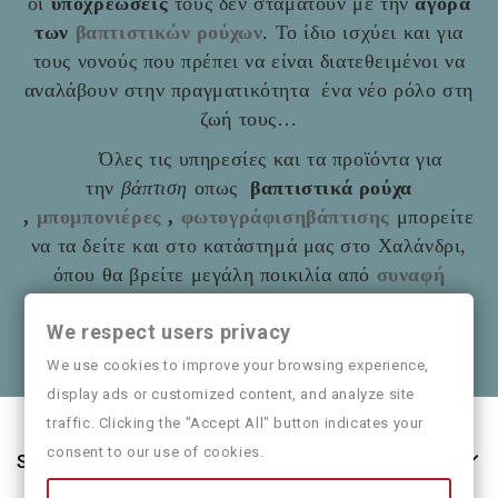
οι
υποχρεώσεις
τους δεν σταματούν με την
αγορά
των
βαπτιστικών ρούχων
. Το ίδιο ισχύει και για
τους νονούς που πρέπει να είναι διατεθειμένοι να
αναλάβουν στην πραγματικότητα ένα νέο ρόλο στη
ζωή τους…
Όλες τις υπηρεσίες και τα προϊόντα για
την
βάπτιση
οπως
βαπτιστικά ρούχα
,
μπομπονιέρες
,
φωτογράφισηβάπτισης
μπορείτε
να τα δείτε και στο
κατάστημά μας στο Χαλάνδρι,
όπου θα βρείτε μεγάλη ποικιλία από
συναφή
είδη
όπως και παιδικά ρούχα
Mayoral
We respect users privacy
Θα χαρούμε να τα πούμε και από κοντά
We use cookies to improve your browsing experience,
display ads or customized content, and analyze site
traffic. Clicking the "Accept All" button indicates your
consent to our use of cookies.
Store Information