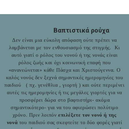
Βαπτιστικά ρούχα
Δεν είναι μια εύκολη απόφαση ούτε πρέπει να
λαμβάνεται με τον ενθουσιασμό της στιγμής. Κι
αυτό γιατί ο ρόλος του νονού ή της νονάς είναι
ρόλος ζωής και όχι κοινωνική επαφή που
«ανανεώνεται» κάθε Πάσχα και Χριστούγεννα. Ο
καλός νονός δεν ξεχνά σημαντικές ημερομηνίες του
παιδιού ( πχ. γενέθλια , γιορτή ) και ούτε περιμένει
αυτές τις ημερομηνίες ή τις μεγάλες γιορτές για να
προσφέρει δώρα στο βαφτιστήρι- ακόμα
σημαντικότερο- για να του αφιερώσει πολύτιμο
χρόνο. Πριν λοιπόν
επιλέξετε τον νονό ή της
νονά
του παιδιού σας σκεφτείτε το δύο φορές γιατί