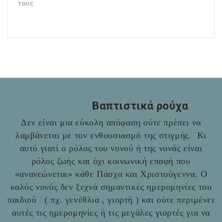
τους.
Βαπτιστικά ρούχα
Δεν είναι μια εύκολη απόφαση ούτε πρέπει να
λαμβάνεται με τον ενθουσιασμό της στιγμής. Κι
αυτό γιατί ο ρόλος του νονού ή της νονάς είναι
ρόλος ζωής και όχι κοινωνική επαφή που
«ανανεώνεται» κάθε Πάσχα και Χριστούγεννα. Ο
καλός νονός δεν ξεχνά σημαντικές ημερομηνίες του
παιδιού ( πχ. γενέθλια , γιορτή ) και ούτε περιμένει
αυτές τις ημερομηνίες ή τις μεγάλες γιορτές για να