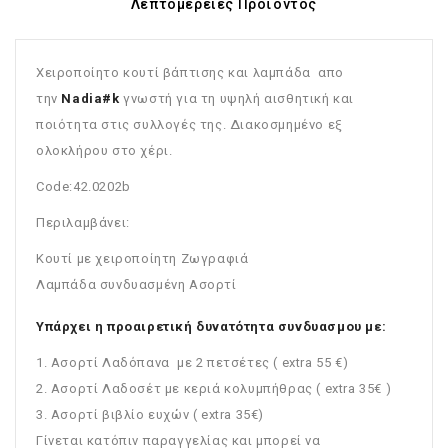
Λεπτομέρειες Προϊόντος
Χειροποίητο κουτί βάπτισης και λαμπάδα απο
την
Nadia#k
γνωστή για τη υψηλή αισθητική και
ποιότητα στις συλλογές της. Διακοσμημένο εξ
ολοκλήρου στο χέρι.
Code:42.0202b
Περιλαμβάνει:
Κουτί με χειροποίητη Ζωγραφιά
Λαμπάδα συνδυασμένη Ασορτί
Υπάρχει η προαιρετική δυνατότητα συνδυασμου με:
1. Ασορτί Λαδόπανα με 2 πετσέτες ( extra 55 €)
2. Ασορτί Λαδοσέτ με κεριά κολυμπήθρας ( extra 35€ )
3. Ασορτί βιβλίο ευχών ( extra 35€)
Γίνεται κατόπιν παραγγελίας και μπορεί να