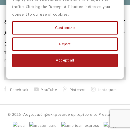
traffic. Clicking the "Accept All" button indicates your
consent to our use of cookies.
Store Information
Customize
About Us
Our Newsletter
Reject
There are many variations of passages of form humour or
Accept all
randomised
Facebook
YouTube
Pinterest
Instagram
© 2026 -Λογισμικό ηλεκτρονικού εμπορίου από PrestaShop™